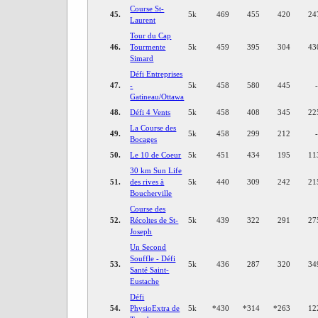
Course St-
45.
5k
469
455
420
24
Laurent
Tour du Cap
46.
Tourmente
5k
459
395
304
43
Simard
Défi Entreprises
47.
-
5k
458
580
445
Gatineau/Ottawa
48.
Défi 4 Vents
5k
458
408
345
22
La Course des
49.
5k
458
299
212
Bocages
50.
Le 10 de Coeur
5k
451
434
195
11
30 km Sun Life
51.
des rives à
5k
440
309
242
21
Boucherville
Course des
52.
Récoltes de St-
5k
439
322
291
27
Joseph
Un Second
Souffle - Défi
53.
5k
436
287
320
34
Santé Saint-
Eustache
Défi
54.
PhysioExtra de
5k
*
430
*
314
*
263
12