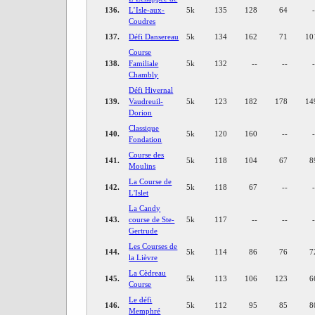
136.
L’Isle-aux-
5k
135
128
64
Coudres
137.
Défi Dansereau
5k
134
162
71
10
Course
138.
Familiale
5k
132
--
--
Chambly
Défi Hivernal
139.
Vaudreuil-
5k
123
182
178
14
Dorion
Classique
140.
5k
120
160
--
Fondation
Course des
141.
5k
118
104
67
8
Moulins
La Course de
142.
5k
118
67
--
L'Islet
La Candy
143.
course de Ste-
5k
117
--
--
Gertrude
Les Courses de
144.
5k
114
86
76
7
la Lièvre
La Cèdreau
145.
5k
113
106
123
6
Course
Le défi
146.
5k
112
95
85
8
Memphré