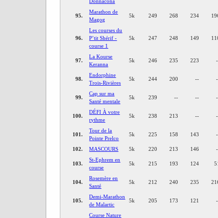
Donnacona
Marathon de
95.
5k
249
268
234
19
Magog
Les courses du
96.
P’tit Shérif -
5k
247
248
149
11
course 1
La Kourse
97.
5k
246
235
223
Keranna
Endorphine
98.
5k
244
200
--
Trois-Rivières
Cap sur ma
99.
5k
239
--
--
Santé mentale
DÉFI À votre
100.
5k
238
213
--
rythme
Tour de la
101.
5k
225
158
143
Pointe Prelco
102.
MASCOURS
5k
220
213
146
St-Ephrem en
103.
5k
215
193
124
5
course
Rosemère en
104.
5k
212
240
235
21
Santé
Demi-Marathon
105.
5k
205
173
121
de Malartic
Course Nature