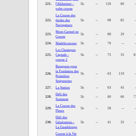
221.
l'Alzheimer -
5k
--
126
60
volet course
La Course des
222.
étoiles des
5k
--
98
82
Navigateurs
Mont-Carmel en
223.
5k
--
88
29
Course
224.
Madelicourons
5k
--
79
--
Les Classiques
225.
Capitale -
5k
--
75
35
8
course 2
Bougeons pour
la Fondation des
226.
5k
--
63
119
Premières
Seigneuries
227.
La Station
5k
--
63
45
Défi des
228.
5k
--
60
66
7
Sommets
La Course des
229.
5k
--
58
--
Fleurs
Défi des
230.
Générations -
5k
--
41
35
La Guadeloupe
Course à la Vie