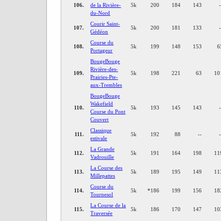
106.
de la Rivière-
5k
200
184
143
du-Nord
Courir Saint-
107.
5k
200
181
133
Gédéon
Course du
108.
5k
199
148
153
6
Portageur
BougeBouge
Rivière-des-
109.
5k
198
221
63
10
Prairies-Pte-
aux-Trembles
BougeBouge
Wakefield
110.
5k
193
145
143
Course du Pont
Couvert
Classique
111.
5k
192
88
--
estivale
La Grande
112.
5k
191
164
198
11
Vadrouille
La Course des
113.
5k
189
195
149
11
Millepattes
Course du
114.
5k
*
186
199
156
18
Tournesol
La Course de la
115.
5k
186
170
147
10
Traversée