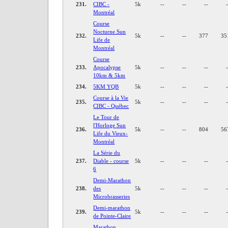
231.
CIBC -
5k
--
--
--
Montréal
Course
Nocturne Sun
232.
5k
--
--
377
35
Life de
Montréal
Course
233.
Apocalypse
5k
--
--
--
10km & 5km
234.
5KM YQB
5k
--
--
--
Course à la Vie
235.
5k
--
--
--
CIBC - Québec
Le Tour de
l'Horloge Sun
236.
5k
--
--
804
56
Life du Vieux-
Montréal
La Série du
237.
Diable - course
5k
--
--
--
6
Demi-Marathon
238.
des
5k
--
--
--
Microbrasseries
Demi-marathon
239.
5k
--
--
--
de Pointe-Claire
Marathon