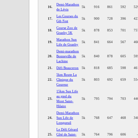
Demi-Marathon
16.
5k
916
861
592
52
de Lévis
Les Courses du
17.
5k
900
728
396
42
Gib Fest
Course Zoo de
18.
5k
878
853
701
75
Granby 5K
Marathon Sun
19.
5k
841
664
567
46
Life de Granby
Demi-marathon
20.
Bonneville de
5k
840
878
605
59
Lachine
21.
Défi Beauceron
5k
818
685
598
46
5km Route La
22.
Clinique du
5k
803
692
659
55
Coureur
15km Sun Life
au pied du
23.
5k
795
794
703
44
Mont Saint-
Hilaire
Demi-Marathon
24.
Sun Life de
5k
768
647
468
34
Longueuil
Le Défi Gérard
25.
Côté de Saint-
5k
764
796
606