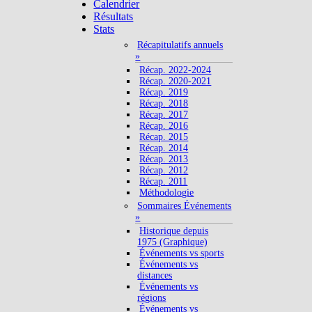
Calendrier
Résultats
Stats
Récapitulatifs annuels
»
Récap. 2022-2024
Récap. 2020-2021
Récap. 2019
Récap. 2018
Récap. 2017
Récap. 2016
Récap. 2015
Récap. 2014
Récap. 2013
Récap. 2012
Récap. 2011
Méthodologie
Sommaires Événements
»
Historique depuis
1975 (Graphique)
Événements vs sports
Événements vs
distances
Événements vs
régions
Événements vs