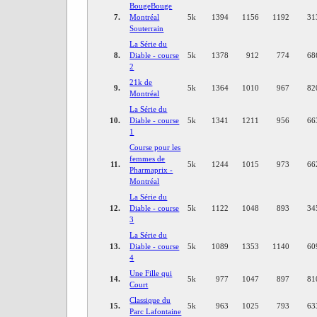
BougeBouge
7.
Montréal
5k
1394
1156
1192
31
Souterrain
La Série du
8.
Diable - course
5k
1378
912
774
68
2
21k de
9.
5k
1364
1010
967
82
Montréal
La Série du
10.
Diable - course
5k
1341
1211
956
66
1
Course pour les
femmes de
11.
5k
1244
1015
973
66
Pharmaprix -
Montréal
La Série du
12.
Diable - course
5k
1122
1048
893
34
3
La Série du
13.
Diable - course
5k
1089
1353
1140
60
4
Une Fille qui
14.
5k
977
1047
897
81
Court
Classique du
15.
5k
963
1025
793
63
Parc Lafontaine