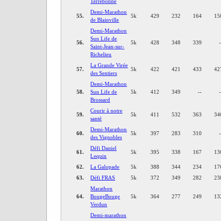
Terrebonne
Demi-Marathon
55.
5k
429
232
164
15
de Blainville
Demi-Marathon
Sun Life de
56.
5k
428
348
339
Saint-Jean-sur-
Richelieu
La Grande Virée
57.
5k
422
421
433
42
des Sentiers
Demi-Marathon
58.
Sun Life de
5k
412
349
--
Brossard
Courir à notre
59.
5k
411
532
363
34
santé
Demi-Marathon
60.
5k
397
283
310
des Vignobles
Défi Daniel
61.
5k
395
338
167
13
Lequin
62.
La Galopade
5k
388
344
234
17
63.
Défi FRAS
5k
372
349
282
23
Marathon
64.
BougeBouge
5k
364
277
249
13
Verdun
Demi-marathon