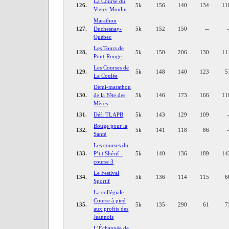
La Course du
126.
5k
156
140
134
11
Vieux-Moulin
Marathon
127.
Duchesnay-
5k
152
150
--
Québec
Les Tours de
128.
5k
150
206
130
11
Pont-Rouge
Les Courses de
129.
5k
148
140
123
5
La Coulée
Demi-marathon
130.
de la Fête des
5k
146
173
166
11
Mères
131.
Défi TLAPB
5k
143
129
109
Bouge pour la
132.
5k
141
118
86
Santé
Les courses du
133.
P’tit Shérif -
5k
140
136
189
14
course 3
Le Festival
134.
5k
136
114
115
6
Sportif
La collégiale :
Course à pied
135.
5k
135
290
61
7
aux profits des
Jeannois
L’Échappée de