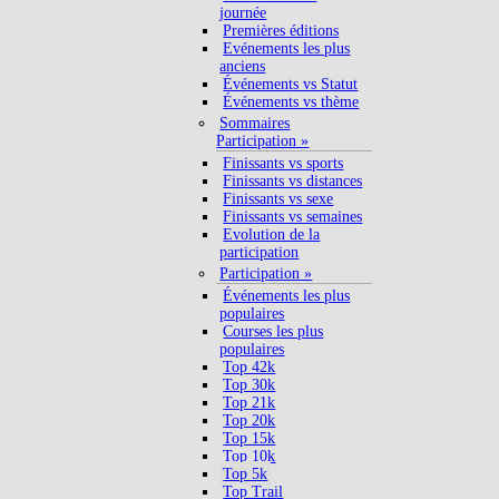
journée
Premières éditions
Evénements les plus
anciens
Événements vs Statut
Événements vs thème
Sommaires
Participation »
Finissants vs sports
Finissants vs distances
Finissants vs sexe
Finissants vs semaines
Evolution de la
participation
Participation »
Événements les plus
populaires
Courses les plus
populaires
Top 42k
Top 30k
Top 21k
Top 20k
Top 15k
Top 10k
Top 5k
Top Trail