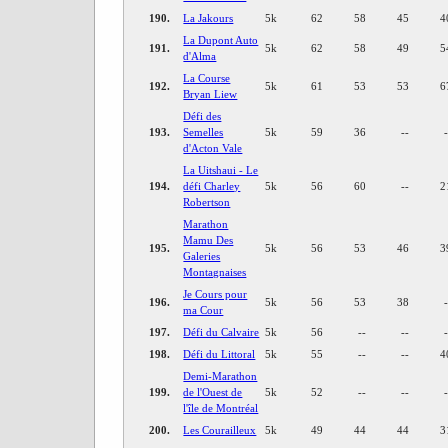
190.
La Jakours
5k
62
58
45
4
La Dupont Auto
191.
5k
62
58
49
5
d'Alma
La Course
192.
5k
61
53
53
6
Bryan Liew
Défi des
193.
Semelles
5k
59
36
--
d'Acton Vale
La Uitshaui - Le
194.
défi Charley
5k
56
60
--
2
Robertson
Marathon
Mamu Des
195.
5k
56
53
46
3
Galeries
Montagnaises
Je Cours pour
196.
5k
56
53
38
ma Cour
197.
Défi du Calvaire
5k
56
--
--
198.
Défi du Littoral
5k
55
--
--
4
Demi-Marathon
199.
de l'Ouest de
5k
52
--
--
l'île de Montréal
200.
Les Courailleux
5k
49
44
44
3