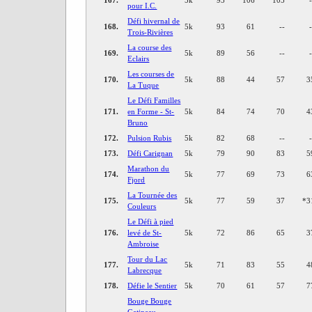
pour I.C.
Défi hivernal de
168.
5k
93
61
--
Trois-Rivières
La course des
169.
5k
89
56
--
Eclairs
Les courses de
170.
5k
88
44
57
3
La Tuque
Le Défi Familles
171.
en Forme - St-
5k
84
74
70
4
Bruno
172.
Pulsion Rubis
5k
82
68
--
173.
Défi Carignan
5k
79
90
83
5
Marathon du
174.
5k
77
69
73
6
Fjord
La Tournée des
175.
5k
77
59
37
*
3
Couleurs
Le Défi à pied
176.
levé de St-
5k
72
86
65
3
Ambroise
Tour du Lac
177.
5k
71
83
55
4
Labrecque
178.
Défie le Sentier
5k
70
61
57
7
Bouge Bouge
Gatineau -