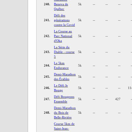
240.
Beneva de
5k
--
--
--
Québec
Défi des
241.
générations
5k
--
--
--
contre la Covid
La Course au
242.
Parc National
5k
--
--
--
d'Oka
La Série du
243.
Diable - course
5k
--
--
--
5
Le 5km
244.
5k
--
--
--
Endurance
Demi-Marathon
245.
5k
--
--
--
des Érables
Le Défi Je
246.
5k
--
--
--
11
Bouge
Défi Bougeons
247.
5k
--
--
427
Ensemble
Demi-Marathon
248.
du Bois de
5k
--
--
--
Belle-Rivière
Course 5km de
Saint-Jean-