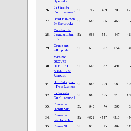
Hyacinthe
La Série du
26.
5k
707
469
305
17
Canal - course 4
Demi-marathon
27.
5k
688
566
468
de Sherbrooke
Marathon de
28.
Longueuil Sun
5k
688
551
447
41
Life
Course aux
29.
5k
679
697
654
54
mille pieds
Marathon
GROUPE
30.
OUELLET
5k
668
582
491
BOLDUC de
Rimouski
Défi Entreprises
31.
5k
664
753
568
47
- Trois-Rivières
La Série du
32.
5k
660
455
313
14
Canal - course 1
Course de
33.
5k
646
470
366
43
l'Esprit Sain
Course de la
34.
5k
*
621
*
557
*
510
45
Cité-Limoilou
35.
Course NDL
5k
620
515
499
41