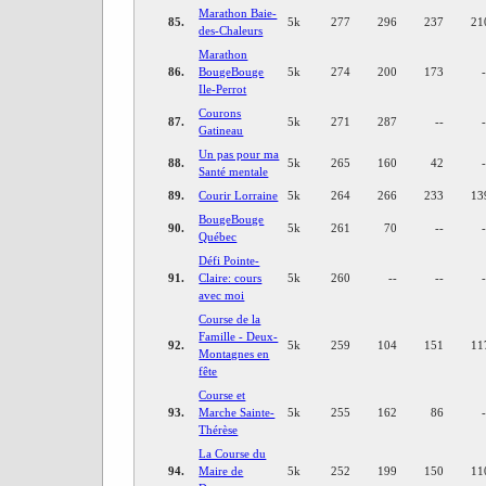
Marathon Baie-
85.
5k
277
296
237
21
des-Chaleurs
Marathon
86.
BougeBouge
5k
274
200
173
Ile-Perrot
Courons
87.
5k
271
287
--
Gatineau
Un pas pour ma
88.
5k
265
160
42
Santé mentale
89.
Courir Lorraine
5k
264
266
233
13
BougeBouge
90.
5k
261
70
--
Québec
Défi Pointe-
91.
Claire: cours
5k
260
--
--
avec moi
Course de la
Famille - Deux-
92.
5k
259
104
151
11
Montagnes en
fête
Course et
93.
Marche Sainte-
5k
255
162
86
Thérèse
La Course du
94.
Maire de
5k
252
199
150
11