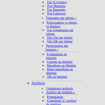
Top X-Country
Top Obstacles
Top Raquettes
Top Canicross
Finissants par région »
Participation vs région
vs distance
Top événements par
région
Top 21k par région
Top 10k par région
Participation des
femmes »
Evénements au
féminin
Courses au féminin
Marathons au féminin
Demi-marathons au
féminin
10k au féminin
Archives
Calendriers archivés
Archive de résultats »
Présentation
Contribuez à l’archive
de résultats