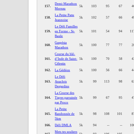
Demi-Marathon
157.
5k
103
95
67
4
Moreau
La Petite Patte
158.
5k
102
57
66
4
Jeannoise
Le Défi Familles
159.
en Forme - St-
5k
101
54
94
11
Basile
Gaspésia
160.
5k
100
77
77
2
Marathon
Course du blé-
161.
d’Inde de Saint-
5k
100
70
58
4
Célestin
162.
La Gédéon
5k
100
56
66
4
Le Défi
163.
Anaclois
5k
99
113
98
6
Desjardins
La Course des
164.
Tigres parrainée
5k
99
67
95
4
par Proco
La Petite
165.
Randonnée de
5k
98
108
101
8
5km
166.
Défi DMLA
5k
94
--
--
10
Mets tes souliers
167.
5k
93
106
105