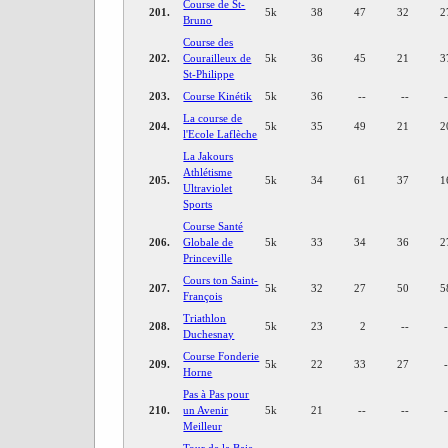
Course de St-
201.
5k
38
47
32
2
Bruno
Course des
202.
Courailleux de
5k
36
45
21
3
St-Philippe
203.
Course Kinétik
5k
36
--
--
La course de
204.
5k
35
49
21
2
l'Ecole Laflèche
La Jakours
Athlétisme
205.
5k
34
61
37
1
Ultraviolet
Sports
Course Santé
206.
Globale de
5k
33
34
36
2
Princeville
Cours ton Saint-
207.
5k
32
27
50
5
François
Triathlon
208.
5k
23
2
--
Duchesnay
Course Fonderie
209.
5k
22
33
27
Horne
Pas à Pas pour
210.
un Avenir
5k
21
--
--
Meilleur
Tour de la Baie