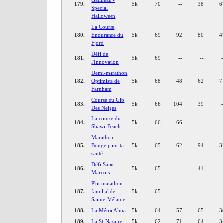
179.
5k
70
--
38
6
Special
Halloween
La Course
180.
Endurance du
5k
69
92
80
4
Fjord
Défi de
181.
5k
69
--
--
l'Innovation
Demi-marathon
182.
Optimiste de
5k
68
48
62
7
Farnham
Course du Gib
183.
5k
66
104
39
Des Neiges
La course du
184.
5k
66
66
--
Shawi-Beach
Marathon
185.
Bouge pour ta
5k
65
62
94
3
santé
Défi Saint-
186.
5k
65
--
41
Marcois
P'tit marathon
187.
familial de
5k
65
--
--
Sainte-Mélanie
188.
La Métro Alma
5k
64
57
65
3
189.
La St-Nazaire
5k
62
71
64
3