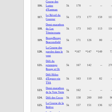
Course des
116.
Lutins
5k
178
--
--
d'Eastman
Le Réveil du
117.
5k
173
177
159
11
Coureur
Demi-marathon
118.
du Lac
5k
173
163
113
11
Témiscouata
BougeBouge
119.
5k
171
126
80
Beaconsfield
La Course des
120.
paroles dans le
5k
*
167
*
147
*
149
7
vent
Défi du
121.
printemps
5k
167
142
--
27
Rouge et Or
Défi Hòlos
122.
d'Espace-vie
5k
163
110
82
TSA
Demi-marathon
123.
5k
162
--
--
de la Voie Verte
124.
Défi des Cocos
5k
158
200
160
9
La Course de la
125.
5k
157
151
136
12
Relève