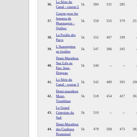
La Série du
36.
5k
584
531
285
Canal - course 2
Course pour les
femmes de
37.
5k
559
555
379
25
Pharmaprix -
Québec
La Foulée des
38.
5k
552
407
199
Parcs
L'Assomption
39.
5k
547
386
345
en foulées
Demi-Marathon
Sun Life au
40.
5k
546
--
--
Parc Jean-
Drapeau
La Série du
41.
5k
542
489
395
20
Canal - course 3
Demi-marathon
42.
Mont-
5k
518
454
427
36
Tremblant
Le Grand
43.
Criterium du
5k
510
--
--
Sud
Demi-Marathon
44.
des Couleurs
5k
479
568
475
38
Promutuel