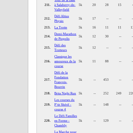
211.
à Salaberry-de-
5k
20
28
15
Valleyfield
Défi Altius
212.
5k
17
--
--
Physio
213.
La Trotte
5k
16
11
11
1
Demi-Marathon
214.
5k
12
30
--
de Piopolis
Défi des
215.
5k
12
--
--
Trotteurs
Classique les
216.
amoureux de la
5k
11
88
--
course
Défi de la
Fondation
217.
5k
--
453
--
François-
Bourrin
218.
Brita Night Run
5k
--
252
249
22
Les courses du
219.
P’tit Shérif -
5k
--
148
--
course 4
Le Défi Familles
220.
en Forme -
5k
--
129
--
Chambly
La Marche pour