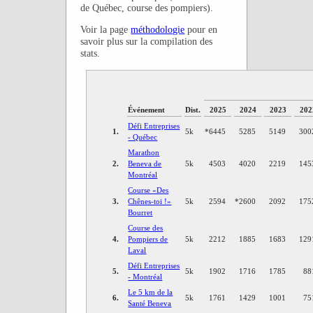
de Québec, course des pompiers).
Voir la page
méthodologie
pour en
savoir plus sur la compilation des
stats.
Événement
Dist.
2025
2024
2023
202
Défi Entreprises
1.
5k
*
6445
5285
5149
300
- Québec
Marathon
2.
Beneva de
5k
4503
4020
2219
145
Montréal
Course «Des
3.
Chênes-toi !»
5k
2594
*
2600
2092
175
Bourret
Course des
4.
Pompiers de
5k
2212
1885
1683
129
Laval
Défi Entreprises
5.
5k
1902
1716
1785
88
- Montréal
Le 5 km de la
6.
5k
1761
1429
1001
75
Santé Beneva