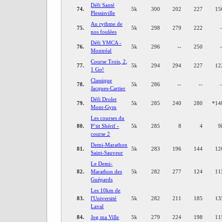
Défi Santé
74.
5k
300
202
227
15
Plessisville
Au rythme de
75.
5k
298
279
222
nos foulées
Défi YMCA -
76.
5k
296
--
250
Montréal
Course Trois, 2,
77.
5k
294
294
227
12
1 Go!
Classique
78.
5k
286
--
--
Jacques-Cartier
Défi Drolet
79.
5k
285
240
280
*
14
Mont-Gym
Les courses du
80.
P’tit Shérif -
5k
285
8
4
9
course 2
Demi-Marathon
81.
5k
283
196
144
12
Saint-Sauveur
Le Demi-
82.
Marathon des
5k
282
277
124
11
Guépards
Les 10km de
83.
l'Université
5k
282
211
185
13
Laval
84.
Jog ma Ville
5k
279
224
198
11