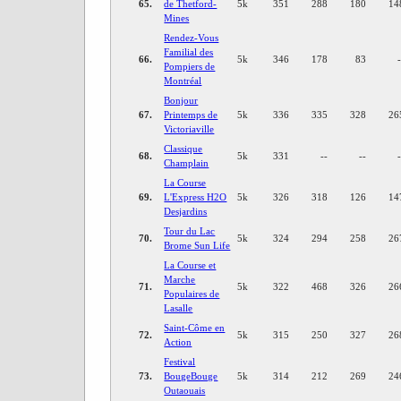
65.
de Thetford-
5k
351
288
180
14
Mines
Rendez-Vous
Familial des
66.
5k
346
178
83
Pompiers de
Montréal
Bonjour
67.
Printemps de
5k
336
335
328
26
Victoriaville
Classique
68.
5k
331
--
--
Champlain
La Course
69.
L'Express H2O
5k
326
318
126
14
Desjardins
Tour du Lac
70.
5k
324
294
258
26
Brome Sun Life
La Course et
Marche
71.
5k
322
468
326
26
Populaires de
Lasalle
Saint-Côme en
72.
5k
315
250
327
26
Action
Festival
73.
BougeBouge
5k
314
212
269
24
Outaouais