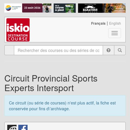
|
Français
English
T
o
g
g
l
e
n
a
Circuit Provincial Sports
v
Experts Intersport
i
g
a
Ce circuit (ou série de courses) n'est plus actif, la fiche est
t
conservée pour fins d\'archivage.
i
o
n