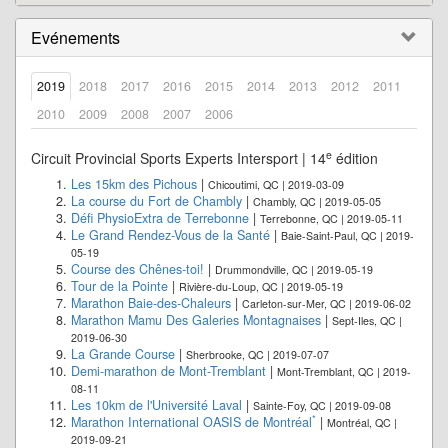
Evénements
2019
2018
2017
2016
2015
2014
2013
2012
2011
2010
2009
2008
2007
2006
e
Circuit Provincial Sports Experts Intersport | 14
édition
Les 15km des Pichous
|
Chicoutimi, QC | 2019-03-09
La course du Fort de Chambly
|
Chambly, QC | 2019-05-05
Défi PhysioExtra de Terrebonne
|
Terrebonne, QC | 2019-05-11
Le Grand Rendez-Vous de la Santé
|
Baie-Saint-Paul, QC | 2019-
05-19
Course des Chênes-toi!
|
Drummondville, QC | 2019-05-19
Tour de la Pointe
|
Rivière-du-Loup, QC | 2019-05-19
Marathon Baie-des-Chaleurs
|
Carleton-sur-Mer, QC | 2019-06-02
Marathon Mamu Des Galeries Montagnaises
|
Sept-Iles, QC |
2019-06-30
La Grande Course
|
Sherbrooke, QC | 2019-07-07
Demi-marathon de Mont-Tremblant
|
Mont-Tremblant, QC | 2019-
08-11
Les 10km de l'Université Laval
|
Sainte-Foy, QC | 2019-09-08
*
Marathon International OASIS de Montréal
|
Montréal, QC |
2019-09-21