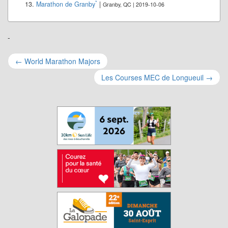
*
Marathon de Granby
|
Granby, QC | 2019-10-06
-
Navigation
←
World Marathon Majors
pour
Les Courses MEC de Longueuil
→
les
articles