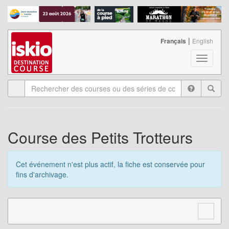
|
Français
English
T
o
g
g
l
e
n
a
Course des Petits Trotteurs
v
i
g
Cet événement n'est plus actif, la fiche est conservée pour
a
fins d'archivage.
t
i
o
n