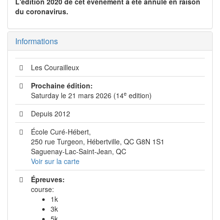
L'édition 2020 de cet événement a été annulé en raison
du coronavirus.
Informations
Les Courailleux
Prochaine édition:
e
Saturday le 21 mars 2026 (14
edition)
Depuis 2012
École Curé-Hébert,
250 rue Turgeon, Hébertville, QC G8N 1S1
Saguenay-Lac-Saint-Jean, QC
Voir sur la carte
Épreuves:
course:
1k
3k
5k