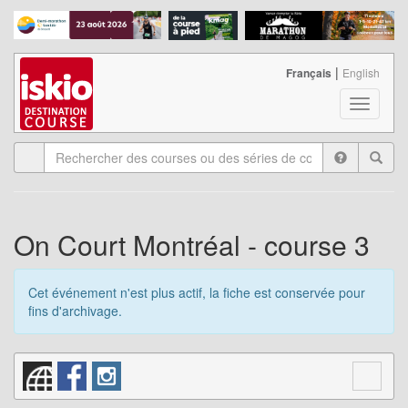
|
Français
English
T
o
g
g
l
e
n
a
On Court Montréal - course 3
v
i
g
Cet événement n'est plus actif, la fiche est conservée pour
a
fins d'archivage.
t
i
o
n