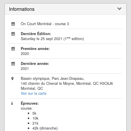
Informations
On Court Montréal - course 3
Dernière Édition:
ere
Saturday le 25 sept 2021 (1
edition)
Première année:
2020
Dernière année:
2021
Bassin olympique, Parc Jean-Drapeau,
140 chemin du Chenal le Moyne, Montréal, QC H3C6J6
Montréal, QC
Voir sur la carte
Épreuves:
course:
5k
10k
21k
42k (dimanche)