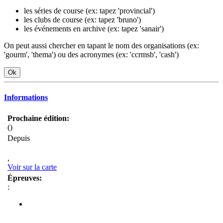
les séries de course (ex: tapez 'provincial')
les clubs de course (ex: tapez 'bruno')
les événements en archive (ex: tapez 'sanair')
On peut aussi chercher en tapant le nom des organisations (ex:
'gourm', 'thema') ou des acronymes (ex: 'ccrmsb', 'cash')
Ok
Informations
Prochaine édition:
()
Depuis
,
Voir sur la carte
Épreuves:
: