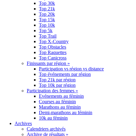
Top 30k
Top 21k
Top 20k
Top 15k
Top 10k
Top 5k
Top Trail
Top X-Country
Top Obstacles
Top Raquettes
Top Canicross
Finissants par région »
Participation vs région vs distance
Top événements par région
Top 21k par région
Top 10k par région
Participation des femmes »
Evénements au féminin
Courses au féminin
Marathons au féminin
Demi-marathons au féminin
10k au féminin
Archives
Calendriers archivés
Archive de résultats »