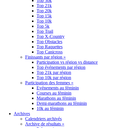
Top 30k
Top 21k
Top 20k
Top 15k
Top 10k
Top 5k
Top Trail
Top X-Country
Top Obstacles
Top Raquettes
Top Canicross
Finissants par région »
Participation vs région vs distance
Top événements par région
Top 21k par région
Top 10k par région
Participation des femmes »
Evénements au féminin
Courses au féminin
Marathons au féminin
Demi-marathons au féminin
10k au féminin
Archives
Calendriers archivés
Archive de résultats »