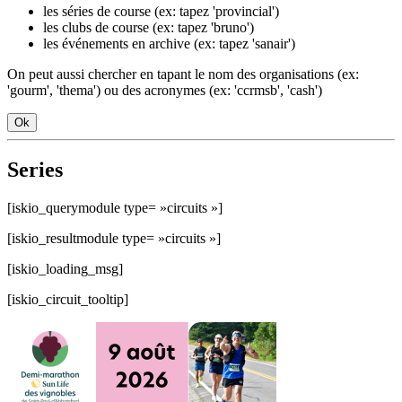
les séries de course (ex: tapez 'provincial')
les clubs de course (ex: tapez 'bruno')
les événements en archive (ex: tapez 'sanair')
On peut aussi chercher en tapant le nom des organisations (ex:
'gourm', 'thema') ou des acronymes (ex: 'ccrmsb', 'cash')
Ok
Series
[iskio_querymodule type= »circuits »]
[iskio_resultmodule type= »circuits »]
[iskio_loading_msg]
[iskio_circuit_tooltip]