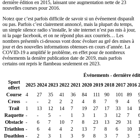
dernière édition en 2015, laissant une augmentation nette de 23
nouvelles courses pour 2016.
Notez que c’est parfois difficile de savoir si un événement disparaît
ou pas. Parfois c’est clairement annoncé, mais la plupart du temps,
un simple silence radio s’installe, le site internet n’est pas mis à jour,
ni la page facebook, et on ne répond plus aux courriels… Les
nombres présentés ci-dessous vont donc évoluer au gré des mises à
jour et des nouvelles informations obtenues en cours d’année. La
COVID-19 a amplifié le problème, en effet pour de nombreux
événements la denière publication date de 2019, mais parfois
certains ont repris le flambeau seulement en 2023.
Événements - dernière édit
Sport
2025
2024
2023
2022
2021
2020
2019
2018
2017
2016
offert
Course
4
27
35
41
36
84
111
90
101
89
Cross
-
-
2
2
2
4
8
7
9
4
Trail
1
13
12
14
7
19
27
17
33
14
Raquette
-
-
5
-
1
3
1
3
12
7
Obstacle
-
6
7
10
7
8
23
13
29
31
Triathlon
-
6
4
4
2
13
7
8
6
10
Duathlon
-
2
3
1
3
9
8
3
7
3