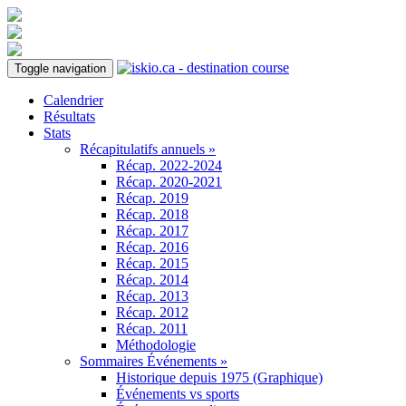
Toggle navigation
Calendrier
Résultats
Stats
Récapitulatifs annuels »
Récap. 2022-2024
Récap. 2020-2021
Récap. 2019
Récap. 2018
Récap. 2017
Récap. 2016
Récap. 2015
Récap. 2014
Récap. 2013
Récap. 2012
Récap. 2011
Méthodologie
Sommaires Événements »
Historique depuis 1975 (Graphique)
Événements vs sports