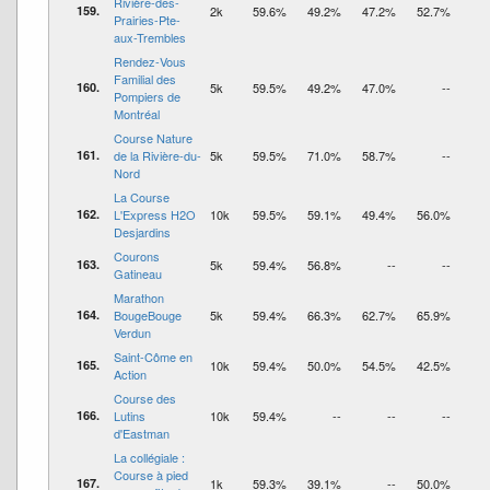
Rivière-des-
159.
2k
59.6%
49.2%
47.2%
52.7%
Prairies-Pte-
aux-Trembles
Rendez-Vous
Familial des
160.
5k
59.5%
49.2%
47.0%
--
Pompiers de
Montréal
Course Nature
161.
de la Rivière-du-
5k
59.5%
71.0%
58.7%
--
Nord
La Course
162.
L'Express H2O
10k
59.5%
59.1%
49.4%
56.0%
Desjardins
Courons
163.
5k
59.4%
56.8%
--
--
Gatineau
Marathon
164.
BougeBouge
5k
59.4%
66.3%
62.7%
65.9%
Verdun
Saint-Côme en
165.
10k
59.4%
50.0%
54.5%
42.5%
Action
Course des
166.
Lutins
10k
59.4%
--
--
--
d'Eastman
La collégiale :
Course à pied
167.
1k
59.3%
39.1%
--
50.0%