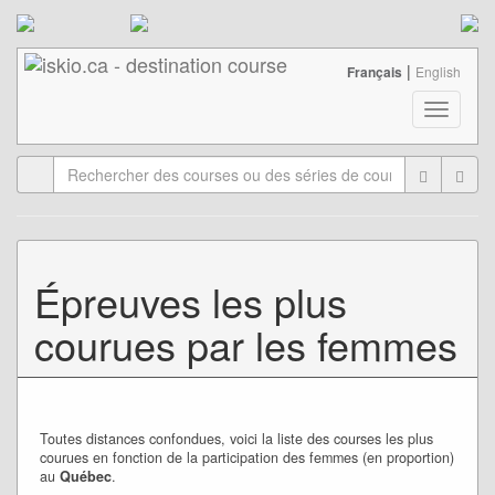
|
Français
English
T
o
g
g
l
e
n
a
Épreuves les plus
v
i
courues par les femmes
g
a
t
i
o
Toutes distances confondues, voici la liste des courses les plus
n
courues en fonction de la participation des femmes (en proportion)
au
Québec
.