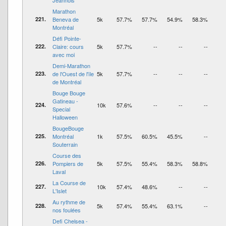
Jeannois
Marathon
221.
Beneva de
5k
57.7%
57.7%
54.9%
58.3%
Montréal
Défi Pointe-
222.
Claire: cours
5k
57.7%
--
--
--
avec moi
Demi-Marathon
223.
de l'Ouest de l'île
5k
57.7%
--
--
--
de Montréal
Bouge Bouge
Gatineau -
224.
10k
57.6%
--
--
--
Special
Halloween
BougeBouge
225.
Montréal
1k
57.5%
60.5%
45.5%
--
Souterrain
Course des
226.
Pompiers de
5k
57.5%
55.4%
58.3%
58.8%
Laval
La Course de
227.
10k
57.4%
48.6%
--
--
L'Islet
Au rythme de
228.
5k
57.4%
55.4%
63.1%
--
nos foulées
Defi Chelsea -