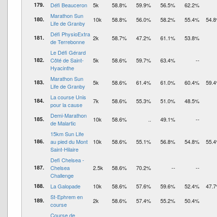
179.
Défi Beauceron
5k
58.8%
59.9%
56.5%
62.2%
Marathon Sun
180.
10k
58.8%
56.0%
58.2%
55.4%
54.
Life de Granby
Défi PhysioExtra
181.
2k
58.7%
47.2%
61.1%
53.8%
de Terrebonne
Le Défi Gérard
182.
Côté de Saint-
5k
58.6%
59.7%
63.4%
--
Hyacinthe
Marathon Sun
183.
5k
58.6%
61.4%
61.0%
60.4%
59.
Life de Granby
La course Unis
184.
7k
58.6%
55.3%
51.0%
48.5%
pour la cause
Demi-Marathon
185.
10k
58.6%
..
49.1%
--
de Malartic
15km Sun Life
186.
au pied du Mont
10k
58.6%
55.1%
56.8%
54.8%
55.
Saint-Hilaire
Defi Chelsea -
187.
Chelsea
2.5k
58.6%
70.2%
--
--
Challenge
188.
La Galopade
10k
58.6%
57.6%
59.6%
52.4%
47.
St-Ephrem en
189.
2k
58.6%
57.4%
55.2%
50.4%
course
Course de