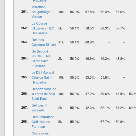
Hyacinthe
Marathon
261.
BougeBouge
10k
56.2%
57.5%
52.3%
57.6%
Verdun
La Course
262.
L'Express H2O
5k
56.1%
58.5%
60.3%
57.1%
Desjardins
Défi des
263.
21k
56.1%
60.8%
--
--
Couleurs Simard
Un Second
Souffle - Défi
264.
2k
56.0%
46.9%
40.3%
43.8%
Santé Saint-
Eustache
Le Défi Gérard
265.
Côté de Saint-
10k
56.0%
55.3%
51.6%
--
Hyacinthe
Rendez-vous de
266.
la santé de Baie-
10k
56.0%
47.2%
30.6%
43.5%
53.
Saint-Paul
Défi des 4
267.
2k
55.9%
42.3%
52.1%
64.2%
62.
versants
Demi-marathon
268.
Optimiste de
5k
55.9%
--
67.7%
60.6%
Farnham
Course des