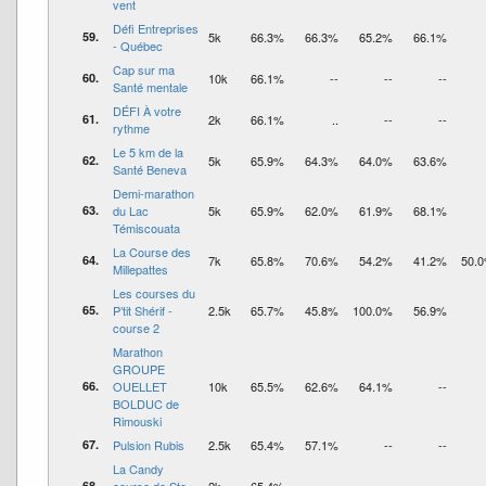
vent
Défi Entreprises
59.
5k
66.3%
66.3%
65.2%
66.1%
- Québec
Cap sur ma
60.
10k
66.1%
--
--
--
Santé mentale
DÉFI À votre
61.
2k
66.1%
..
--
--
rythme
Le 5 km de la
62.
5k
65.9%
64.3%
64.0%
63.6%
Santé Beneva
Demi-marathon
63.
du Lac
5k
65.9%
62.0%
61.9%
68.1%
Témiscouata
La Course des
64.
7k
65.8%
70.6%
54.2%
41.2%
50.
Millepattes
Les courses du
65.
P’tit Shérif -
2.5k
65.7%
45.8%
100.0%
56.9%
course 2
Marathon
GROUPE
66.
OUELLET
10k
65.5%
62.6%
64.1%
--
BOLDUC de
Rimouski
67.
Pulsion Rubis
2.5k
65.4%
57.1%
--
--
La Candy
68.