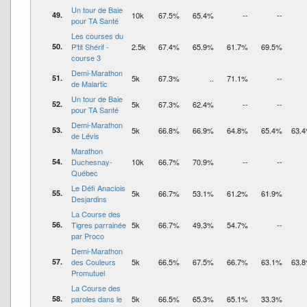
Un tour de Baie
49.
10k
67.5%
65.4%
--
--
pour TA Santé
Les courses du
50.
P’tit Shérif -
2.5k
67.4%
65.9%
61.7%
69.5%
course 3
Demi-Marathon
51.
5k
67.3%
..
71.1%
--
de Malartic
Un tour de Baie
52.
5k
67.3%
62.4%
--
--
pour TA Santé
Demi-Marathon
53.
5k
66.8%
66.9%
64.8%
65.4%
63.
de Lévis
Marathon
54.
Duchesnay-
10k
66.7%
70.9%
--
--
Québec
Le Défi Anaclois
55.
5k
66.7%
53.1%
61.2%
61.9%
Desjardins
La Course des
56.
Tigres parrainée
5k
66.7%
49.3%
54.7%
--
par Proco
Demi-Marathon
57.
des Couleurs
5k
66.5%
67.5%
66.7%
63.1%
63.
Promutuel
La Course des
58.
paroles dans le
5k
66.5%
65.3%
65.1%
33.3%