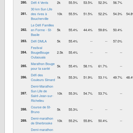
280.
Défi 4 Vents
2k
55.5%
53.5%
52.3%
56.7%
30 km Sun Life
281.
des rives à
10k
55.5%
51.5%
52.2%
54.3%
54.
Boucherville
Le Défi Familles
282.
en Forme - St-
5k
55.4%
44.4%
59.6%
50.4%
Basile
283.
Défi DMLA
5k
55.4%
--
--
57.0%
Festival
284.
BougeBouge
2.5k
55.4%
--
--
--
Outaouais
Marathon Bouge
285.
5k
55.4%
58.1%
61.7%
--
pour ta santé
Défi des
286.
1k
55.3%
51.9%
53.1%
49.7%
48.
Couleurs Simard
Demi-Marathon
Sun Life de
287.
10k
55.3%
54.7%
53.7%
--
Saint-Jean-sur-
Richelieu
Course de St-
288.
5k
55.3%
--
--
--
Bruno
Demi-marathon
289.
10k
55.2%
55.8%
50.4%
--
de Sherbrooke
Demi-marathon