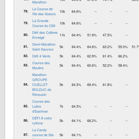
Marathon
La Course de
78.
10k
64.6%
--
--
--
l'Ile-des-Soeurs
La Grande
79.
10k
64.6%
--
--
--
Course du CMI
Défi des Collines
80.
11k
64.4%
51.9%
47.5%
--
Enneigé
Demi-Marathon
81.
5k
64.4%
64.6%
63.2%
55.0%
51.
Saint-Sauveur
82.
Défi 4 Vents
5k
64.4%
62.9%
61.4%
66.2%
Course des
83.
5k
64.4%
60.6%
52.2%
58.4%
Moulins
Marathon
GROUPE
84.
OUELLET
5k
64.3%
69.4%
61.8%
--
BOLDUC de
Rimouski
Course des
85.
Lutins
7k
64.3%
--
--
--
d'Eastman
DÉFI À votre
86.
5k
64.1%
66.2%
--
--
rythme
La Candy
87.
course de Ste-
5k
64.1%
--
--
--