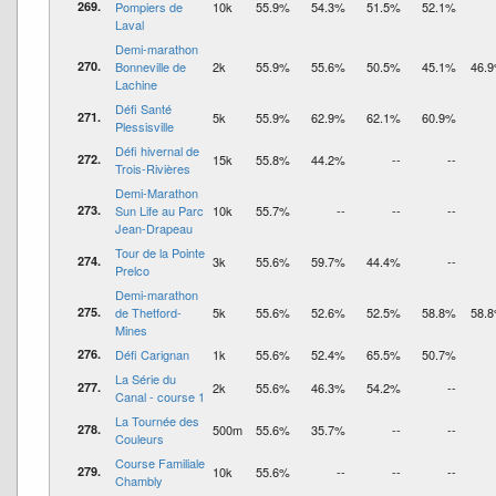
269.
Pompiers de
10k
55.9%
54.3%
51.5%
52.1%
Laval
Demi-marathon
270.
Bonneville de
2k
55.9%
55.6%
50.5%
45.1%
46.
Lachine
Défi Santé
271.
5k
55.9%
62.9%
62.1%
60.9%
Plessisville
Défi hivernal de
272.
15k
55.8%
44.2%
--
--
Trois-Rivières
Demi-Marathon
273.
Sun Life au Parc
10k
55.7%
--
--
--
Jean-Drapeau
Tour de la Pointe
274.
3k
55.6%
59.7%
44.4%
--
Prelco
Demi-marathon
275.
de Thetford-
5k
55.6%
52.6%
52.5%
58.8%
58.
Mines
276.
Défi Carignan
1k
55.6%
52.4%
65.5%
50.7%
La Série du
277.
2k
55.6%
46.3%
54.2%
--
Canal - course 1
La Tournée des
278.
500m
55.6%
35.7%
--
--
Couleurs
Course Familiale
279.
10k
55.6%
--
--
--
Chambly