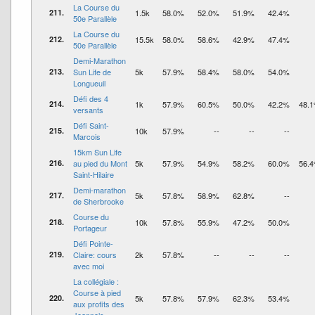
La Course du
211.
1.5k
58.0%
52.0%
51.9%
42.4%
50e Parallèle
La Course du
212.
15.5k
58.0%
58.6%
42.9%
47.4%
50e Parallèle
Demi-Marathon
213.
Sun Life de
5k
57.9%
58.4%
58.0%
54.0%
Longueuil
Défi des 4
214.
1k
57.9%
60.5%
50.0%
42.2%
48.
versants
Défi Saint-
215.
10k
57.9%
--
--
--
Marcois
15km Sun Life
216.
au pied du Mont
5k
57.9%
54.9%
58.2%
60.0%
56.
Saint-Hilaire
Demi-marathon
217.
5k
57.8%
58.9%
62.8%
--
de Sherbrooke
Course du
218.
10k
57.8%
55.9%
47.2%
50.0%
Portageur
Défi Pointe-
219.
Claire: cours
2k
57.8%
--
--
--
avec moi
La collégiale :
Course à pied
220.
5k
57.8%
57.9%
62.3%
53.4%
aux profits des