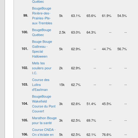
Québec
BougeBouge
Rivière-des-
99.
5k
63.1%
65.6%
61.9%
54.5%
Prairies-Pte-
aux-Trembles
BougeBouge
100.
2.5k
63.0%
64.3%
--
--
Québec
Bouge Bouge
Gatineau -
101.
5k
62.9%
--
44.7%
56.7%
Special
Halloween
Mets tes
102.
souliers pour
2k
62.9%
--
--
--
I.C.
Course des
103.
Lutins
15k
62.7%
--
--
--
d'Eastman
BougeBouge
Wakefield
104.
3k
62.6%
51.4%
45.5%
--
Course du Pont
Couvert
Marathon Bouge
105.
3k
62.5%
69.7%
--
--
pour ta santé
Course CNDA -
106.
On s'éclate en
5k
62.5%
62.1%
76.6%
--