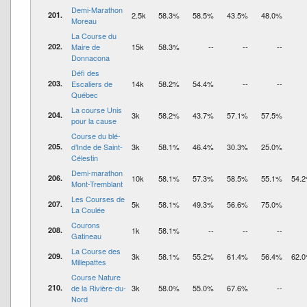
Demi-Marathon
201.
2.5k
58.3%
58.5%
43.5%
48.0%
Moreau
La Course du
202.
Maire de
15k
58.3%
--
--
--
Donnacona
Défi des
203.
Escaliers de
14k
58.2%
54.4%
--
--
Québec
La course Unis
204.
3k
58.2%
43.7%
57.1%
57.5%
pour la cause
Course du blé-
205.
d’Inde de Saint-
3k
58.1%
46.4%
30.3%
25.0%
Célestin
Demi-marathon
206.
10k
58.1%
57.3%
58.5%
55.1%
54.
Mont-Tremblant
Les Courses de
207.
5k
58.1%
49.3%
56.6%
75.0%
La Coulée
Courons
208.
1k
58.1%
--
--
--
Gatineau
La Course des
209.
3k
58.1%
55.2%
61.4%
56.4%
62.
Millepattes
Course Nature
210.
de la Rivière-du-
3k
58.0%
55.0%
67.6%
--
Nord