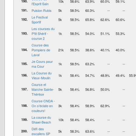
190.
10k
58.6%
63.9%
60.0%
59.1%
l'Esprit Sain
191.
Pulsion Rubis
5k
58.5%
60.3%
--
--
Le Festival
192.
5k
58.5%
65.8%
62.6%
60.6%
Sportif
Les courses du
193.
P’tit Shérif -
1k
58.5%
54.0%
51.1%
53.3%
course 2
Course des
194.
Pompiers de
21k
58.5%
38.6%
40.1%
40.0%
Laval
Je Cours pour
195.
1k
58.5%
63.2%
--
--
ma Cour
La Course du
196.
1k
58.4%
54.7%
48.9%
49.4%
55.
Vieux-Moulin
Course et
197.
Marche Sainte-
5k
58.4%
56.8%
50.0%
--
Thérèse
Course CNDA -
198.
On s'éclate en
3k
58.4%
58.9%
62.9%
--
couleurs!
La course du
199.
10k
58.4%
58.4%
--
--
Shawi-Beach
Défi des
200.
5k
58.3%
63.6%
--
--
escaliers SP