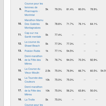
Course pour les
femmes de
9.
5k
79.3%
81.4%
80.0%
78.9%
Pharmaprix -
Montréal
Marathon Mamu
10.
Des Galeries
5k
78.6%
71.7%
76.1%
64.1%
Montagnaises
Cap sur ma
11.
5k
77.4%
--
--
--
Santé mentale
La course du
12.
5k
77.3%
77.3%
--
--
Shawi-Beach
13.
Pulsion Rubis
1k
77.1%
54.5%
--
--
Demi-marathon
14.
de la Fête des
7k
76.7%
94.0%
70.3%
92.9%
Mères
La Course du
15.
2.5k
75.0%
76.9%
66.7%
60.5%
54.
Vieux-Moulin
La Tournée des
16.
10k
75.0%
75.0%
--
--
Couleurs
Demi-marathon
17.
de la Fête des
10k
75.0%
56.2%
63.8%
50.0%
Mères
18.
La Trotte
5k
75.0%
--
--
--
Course pour les