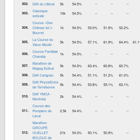
302.
Défi du Littoral
5k
54.5%
--
--
--
Classique
303.
10k
54.5%
--
--
--
estivale
Course «Des
304.
Chênes-toi !»
1k
54.5%
53.0%
51.9%
52.2%
Bourret
La Course du
305.
5k
54.5%
57.1%
61.9%
64.4%
61.
Vieux-Moulin
Course Familiale
306.
1k
54.5%
--
--
--
Chambly
Marathon de
307.
5k
54.5%
63.4%
60.8%
60.7%
Magog Estival
308.
Défi Carignan
5k
54.4%
51.1%
51.2%
61.0%
Défi PhysioExtra
309.
5k
54.4%
53.8%
55.1%
63.1%
de Terrebonne
Défi YMCA -
310.
2k
54.4%
--
--
--
Montréal
Course des
311.
Pompiers de
2.5k
54.4%
--
--
--
Laval
Marathon
GROUPE
312.
OUELLET
21k
54.3%
50.1%
50.9%
--
BOLDUC de