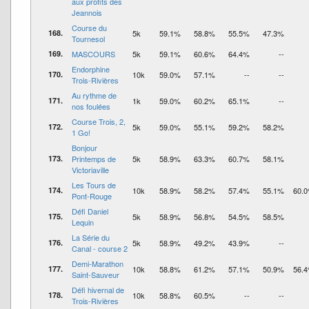
aux profits des
Jeannois
Course du
168.
5k
59.1%
58.8%
55.5%
47.3%
Tournesol
169.
MASCOURS
5k
59.1%
60.6%
64.4%
--
Endorphine
170.
10k
59.0%
57.1%
--
--
Trois-Rivières
Au rythme de
171.
1k
59.0%
60.2%
65.1%
--
nos foulées
Course Trois, 2,
172.
5k
59.0%
55.1%
59.2%
58.2%
1 Go!
Bonjour
173.
Printemps de
5k
58.9%
63.3%
60.7%
58.1%
Victoriaville
Les Tours de
174.
10k
58.9%
58.2%
57.4%
55.1%
60.
Pont-Rouge
Défi Daniel
175.
5k
58.9%
56.8%
54.5%
58.5%
Lequin
La Série du
176.
5k
58.9%
49.2%
43.9%
--
Canal - course 2
Demi-Marathon
177.
10k
58.8%
61.2%
57.1%
50.9%
56.
Saint-Sauveur
Défi hivernal de
178.
10k
58.8%
60.5%
--
--
Trois-Rivières