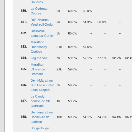
Coudres
La Cèdreau
150.
2k
60.0%
60.0%
--
--
Course
Défi Hivernal
151.
2k
60.0%
51.3%
36.0%
--
Vaudreuil-Dorion
Classique
152.
5k
60.0%
--
--
--
Jacques-Cartier
Marathon
153.
Duchesnay-
21k
59.9%
57.6%
--
--
Québec
154.
Jog ma Ville
5k
59.9%
57.1%
57.1%
52.2%
62.
Marathon
155.
d'Hiver de
21k
59.8%
--
--
--
Bromont
Demi-Marathon
156.
Sun Life au Parc
5k
59.7%
--
--
--
Jean-Drapeau
La Candy
157.
course de Ste-
1k
59.7%
--
--
--
Gertrude
Demi-marathon
158.
Bonneville de
10k
59.7%
54.1%
54.7%
54.4%
56.
Lachine
BougeBouge