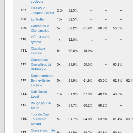
couleurs!
Classique
107.
2.5k
62.5%
--
--
--
Jacques-Cartier
108.
La Trotte
10k
62.5%
--
--
--
Course de la
109.
5k
62.2%
61.9%
60.6%
53.3%
Cité-Limoilou
DÉFI À votre
110.
1k
62.0%
..
--
--
rythme
Classique
111.
5k
62.0%
48.9%
--
--
estivale
Course des
112.
Courailleux de
3k
61.9%
50.0%
--
63.2%
St-Philippe
Demi-marathon
113.
Bonneville de
5k
61.9%
61.9%
63.0%
62.1%
62.
Lachine
Défi Daniel
114.
10k
61.9%
57.9%
48.1%
43.0%
Lequin
Bouge pour la
115.
5k
61.7%
60.2%
68.2%
--
Santé
Tour du Cap
116.
Tourmente
5k
61.7%
64.8%
63.5%
61.4%
63.
Simard
Course aux mille
117.
5k
61.5%
58.7%
53.8%
59.1%