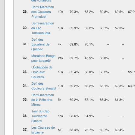
des-Chaleurs
Demi-Marathon
29.
des Couleurs
10k
70.3%
63.2%
59.8%
62.5%
67.
Promutuel
Demi-marathon
30.
du Lac
10k
69.9%
62.2%
66.7%
52.3%
Témiscouata
Défi des
31.
Escaliers de
4k
69.8%
70.1%
--
--
Québec
Marathon Bouge
32.
21k
69.7%
45.5%
30.0%
--
pour ta santé
L’Échappée de
33.
L’Isle-aux-
10k
69.4%
68.0%
63.2%
--
55.
Coudres
Défi des
34.
10k
69.2%
66.2%
63.1%
62.3%
63.
Couleurs Simard
Demi-marathon
35.
de la Fête des
5k
69.2%
67.1%
66.3%
61.8%
Mères
Tour du Cap
36.
Tourmente
15k
68.6%
61.9%
--
--
Simard
Les Courses de
37.
5k
68.4%
76.7%
69.7%
69.4%
la Lièvre