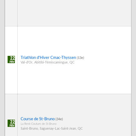
22
Triathlon d'Hiver Cmac-Thyssen
(13e)
Val-d'Or, Abitibi-Témiscamingue, QC
Course de St-Bruno
(34e)
22
La René-Couture de St-Bruno
Saint-Bruno, Saguenay-Lac-Saint-Jean, QC