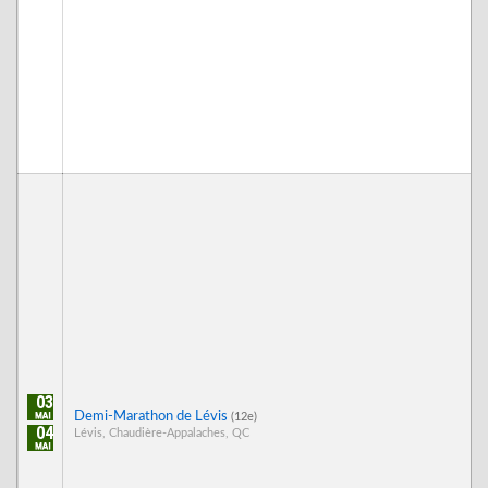
03
Demi-Marathon de Lévis
(12e)
04
Lévis, Chaudière-Appalaches, QC