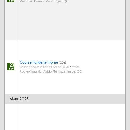
Vaudreuil-Dorion, Montérégie, QC
Course Fonderie Horne
(16e)
23
Course à pied de la Fête d'Hiver de Rouyn-Noranda
Rouyn-Noranda, Abitibi-Témiscamingue, QC
Mars 2025