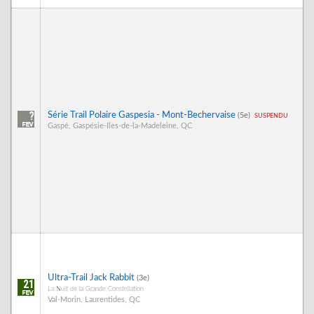
?
Série Trail Polaire Gaspesia - Mont-Bechervaise
suspendu
(5e)
Gaspé, Gaspésie-Iles-de-la-Madeleine, QC
Ultra-Trail Jack Rabbit
(3e)
21
La Nuit de la Grande Constellation
Val-Morin, Laurentides, QC