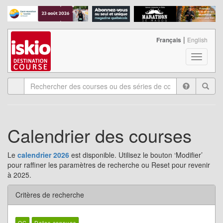
|
Français
English
T
o
g
g
l
e
n
Calendrier des courses
a
v
i
Le
calendrier 2026
est disponible. Utilisez le bouton ‘Modifier’
g
pour raffiner les paramètres de recherche ou Reset pour revenir
a
à 2025.
t
i
Critères de recherche
o
n
QC
Dates connues