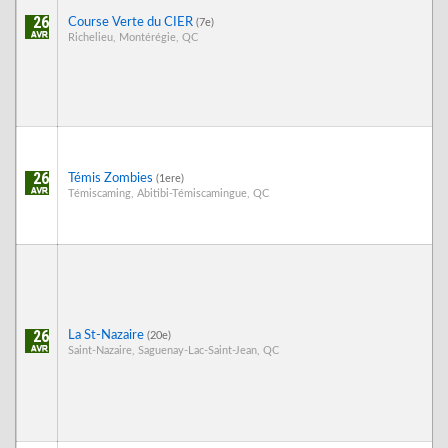
26
Course Verte du CIER
(7e)
Richelieu, Montérégie, QC
26
Témis Zombies
(1ere)
Témiscaming, Abitibi-Témiscamingue, QC
26
La St-Nazaire
(20e)
Saint-Nazaire, Saguenay-Lac-Saint-Jean, QC