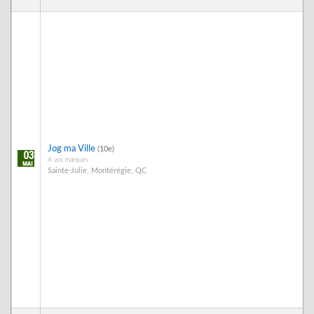
Jog ma Ville
(10e)
03
A vos marques
Sainte-Julie, Montérégie, QC