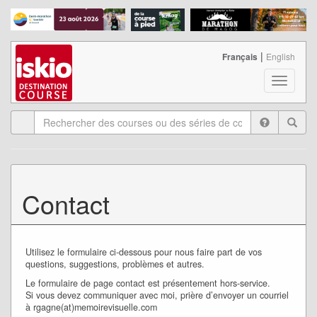
|
Français
English
T
o
g
g
l
e
n
a
Contact
v
i
g
a
t
Utilisez le formulaire ci-dessous pour nous faire part de vos
questions, suggestions, problèmes et autres.
i
o
Le formulaire de page contact est présentement hors-service.
n
Si vous devez communiquer avec moi, prière d’envoyer un courriel
à rgagne(at)memoirevisuelle.com