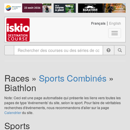
|
Français
English
T
o
g
g
l
e
n
a
Races »
Sports Combinés
»
v
Biathlon
i
g
a
Note: Ceci est une page automatisée qui présente les liens vers toutes les
pages de type 'événements' du site, selon le sport. Pour faire de véritables
t
recherches d'événements, nous recommandons d'aller sur la page
i
Calendrier
du site.
o
n
Sports