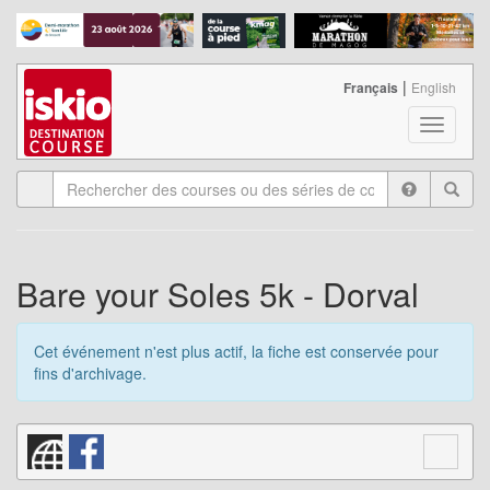
|
Français
English
T
o
g
g
l
e
n
a
Bare your Soles 5k - Dorval
v
i
g
Cet événement n'est plus actif, la fiche est conservée pour
a
fins d'archivage.
t
i
o
n