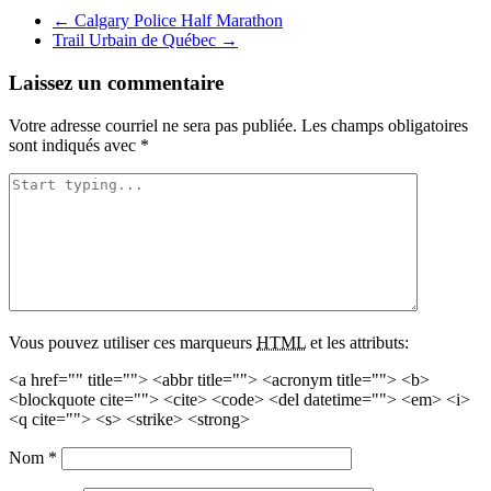
Navigation
←
Calgary Police Half Marathon
Trail Urbain de Québec
→
pour
les
Laissez un commentaire
articles
Votre adresse courriel ne sera pas publiée.
Les champs obligatoires
sont indiqués avec
*
Vous pouvez utiliser ces marqueurs
HTML
et les attributs:
<a href="" title=""> <abbr title=""> <acronym title=""> <b>
<blockquote cite=""> <cite> <code> <del datetime=""> <em> <i>
<q cite=""> <s> <strike> <strong>
Nom
*