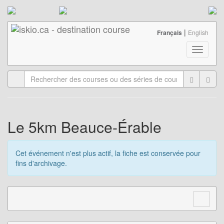
|
Français
English
T
o
g
g
l
e
n
a
Le 5km Beauce-Érable
v
i
g
Cet événement n'est plus actif, la fiche est conservée pour
a
fins d'archivage.
t
i
o
n