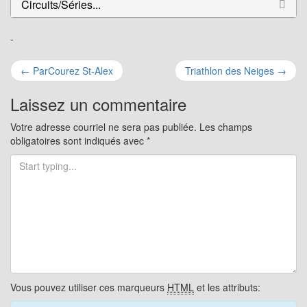
Circuits/Séries...
-
Navigation
←
ParCourez St-Alex
Triathlon des Neiges
→
pour
Laissez un commentaire
les
Votre adresse courriel ne sera pas publiée.
Les champs
obligatoires sont indiqués avec
*
articles
Vous pouvez utiliser ces marqueurs
HTML
et les attributs: