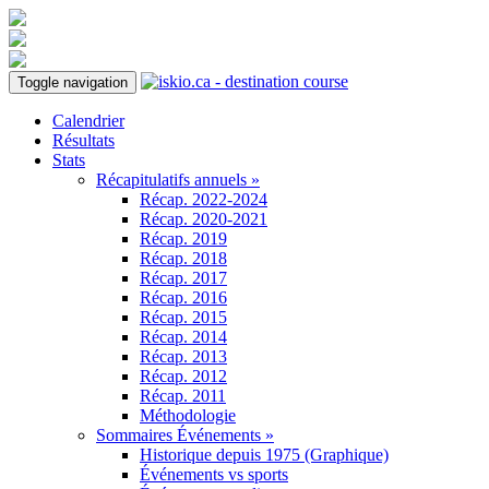
Toggle navigation
Calendrier
Résultats
Stats
Récapitulatifs annuels »
Récap. 2022-2024
Récap. 2020-2021
Récap. 2019
Récap. 2018
Récap. 2017
Récap. 2016
Récap. 2015
Récap. 2014
Récap. 2013
Récap. 2012
Récap. 2011
Méthodologie
Sommaires Événements »
Historique depuis 1975 (Graphique)
Événements vs sports