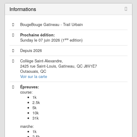
o
n
Informations
BougeBouge Gatineau - Trail Urbain
Prochaine édition:
ere
Sunday le 07 juin 2026 (1
edition)
Depuis 2026
Collège Saint-Alexandre,
2425 rue Saint-Louis, Gatineau, QC J8V1E7
Outaouais, QC
Voir sur la carte
Épreuves:
course:
1k
2.5k
5k
10k
31k
marche:
1k
2.5k