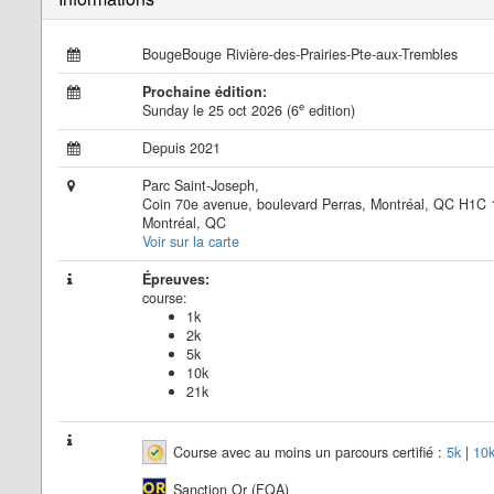
BougeBouge Rivière-des-Prairies-Pte-aux-Trembles
Prochaine édition:
e
Sunday le 25 oct 2026 (6
edition)
Depuis 2021
Parc Saint-Joseph,
Coin 70e avenue, boulevard Perras, Montréal, QC H1C
Montréal, QC
Voir sur la carte
Épreuves:
course:
1k
2k
5k
10k
21k
Course avec au moins un parcours certifié :
5k
|
10
Sanction Or (FQA)