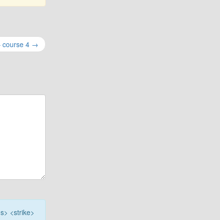
– course 4
→
<s> <strike>