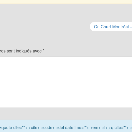
On Court Montréal 
res sont indiqués avec
*
ockquote cite=""> <cite> <code> <del datetime=""> <em> <i> <q cite=""> 