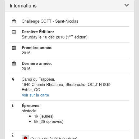
Informations
Challenge COFT - Saint-Nicolas
Dernière Édition:
ere
Saturday le 10 déc 2016 (1
edition)
Première année:
2016
Dernière année:
2016
Camp du Trappeur,
1940 Chemin Rhéaume, Sherbrooke, QC J1N 0G9
Estrie, QC
Voir sur la carte
Épreuves:
obstacle:
1k (jeunes)
5k (25 épreuves)
Course de Noël (déguisée)