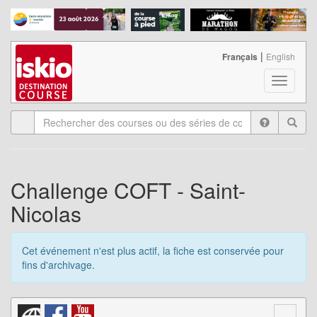
|
Français
English
T
o
g
g
l
e
n
a
Challenge COFT - Saint-
v
Nicolas
i
g
a
Cet événement n'est plus actif, la fiche est conservée pour
t
fins d'archivage.
i
o
n