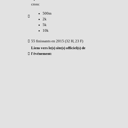
cross:
500m
2k
5k
10k
55 finissants en 2015 (32 H, 23 F)
Liens vers le(s) site(s) officiel(s) de
l'événement:
Carte