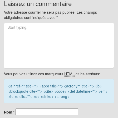
pour
Laissez un commentaire
les
Votre adresse courriel ne sera pas publiée.
Les champs
obligatoires sont indiqués avec
*
articles
Vous pouvez utiliser ces marqueurs
HTML
et les attributs:
<a href="" title=""> <abbr title=""> <acronym title=""> <b>
<blockquote cite=""> <cite> <code> <del datetime=""> <em>
<i> <q cite=""> <s> <strike> <strong>
Nom
*