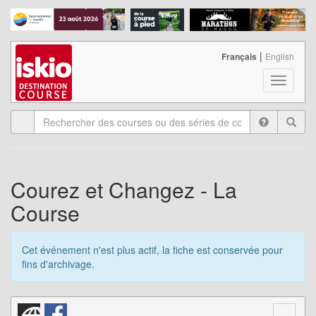
|
Français
English
T
o
g
g
l
e
n
a
Courez et Changez - La
v
Course
i
g
a
Cet événement n'est plus actif, la fiche est conservée pour
t
fins d'archivage.
i
o
n