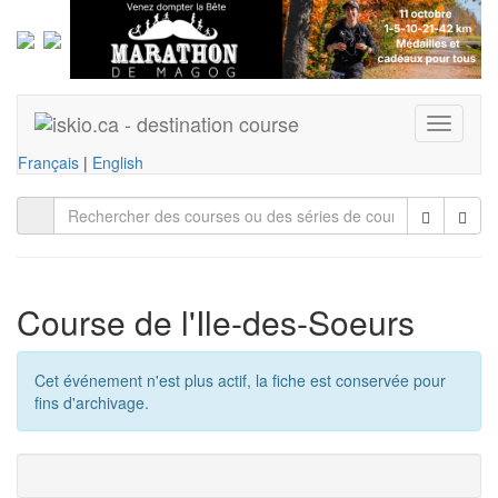
T
o
Français
|
English
g
g
l
e
n
a
v
Course de l'Ile-des-Soeurs
i
g
a
Cet événement n'est plus actif, la fiche est conservée pour
t
fins d'archivage.
i
o
n