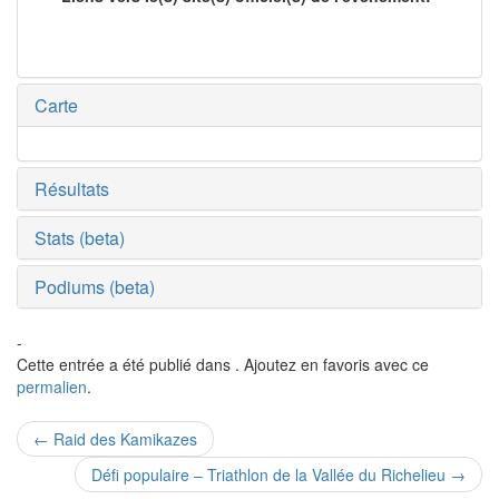
Carte
Résultats
Stats (beta)
Podiums (beta)
-
Cette entrée a été publié dans . Ajoutez en favoris avec ce
permalien
.
←
Raid des Kamikazes
Navigation pour les articles
Défi populaire – Triathlon de la Vallée du Richelieu
→