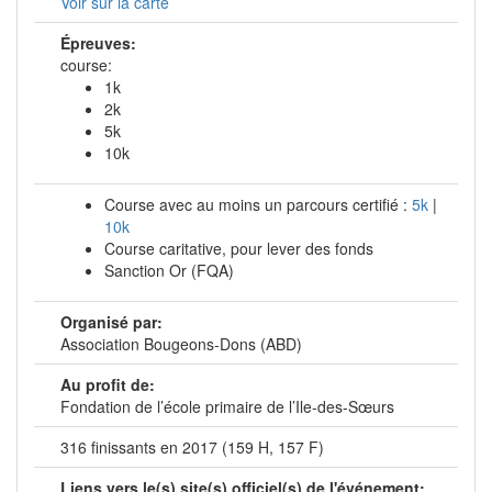
Voir sur la carte
Épreuves:
course:
1k
2k
5k
10k
Course avec au moins un parcours certifié :
5k
|
10k
Course caritative, pour lever des fonds
Sanction Or (FQA)
Organisé par:
Association Bougeons-Dons (ABD)
Au profit de:
Fondation de l’école primaire de l’Ile-des-Sœurs
316 finissants en 2017 (159 H, 157 F)
Liens vers le(s) site(s) officiel(s) de l'événement: