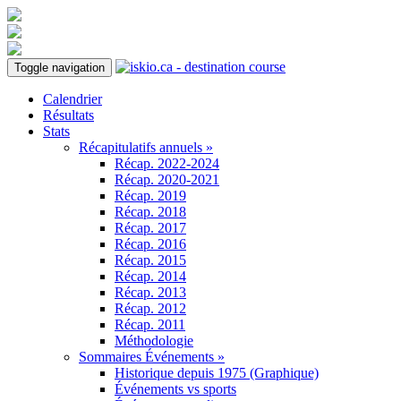
Toggle navigation
Calendrier
Résultats
Stats
Récapitulatifs annuels »
Récap. 2022-2024
Récap. 2020-2021
Récap. 2019
Récap. 2018
Récap. 2017
Récap. 2016
Récap. 2015
Récap. 2014
Récap. 2013
Récap. 2012
Récap. 2011
Méthodologie
Sommaires Événements »
Historique depuis 1975 (Graphique)
Événements vs sports