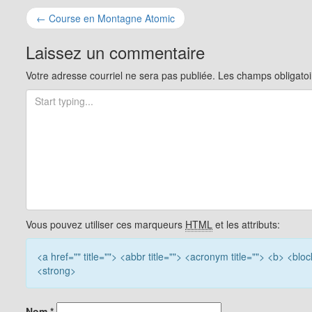
Navigation
←
Course en Montagne Atomic
pour
Laissez un commentaire
les
Votre adresse courriel ne sera pas publiée.
Les champs obligatoi
articles
Vous pouvez utiliser ces marqueurs
HTML
et les attributs:
<a href="" title=""> <abbr title=""> <acronym title=""> <b> <bl
<strong>
Nom
*