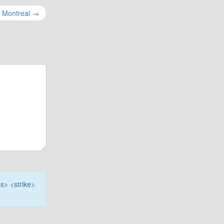
 Montreal
→
<s> <strike>