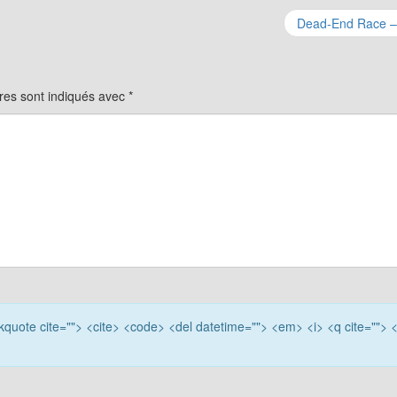
Dead-End Race –
res sont indiqués avec
*
ockquote cite=""> <cite> <code> <del datetime=""> <em> <i> <q cite=""> 