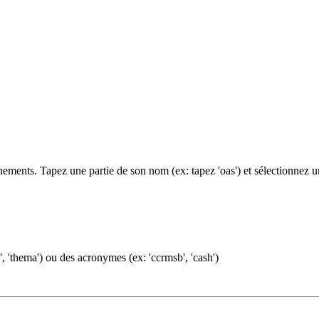
ments. Tapez une partie de son nom (ex: tapez 'oas') et sélectionnez 
, 'thema') ou des acronymes (ex: 'ccrmsb', 'cash')