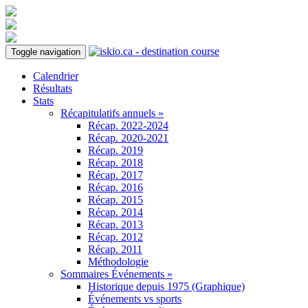
Toggle navigation
Calendrier
Résultats
Stats
Récapitulatifs annuels »
Récap. 2022-2024
Récap. 2020-2021
Récap. 2019
Récap. 2018
Récap. 2017
Récap. 2016
Récap. 2015
Récap. 2014
Récap. 2013
Récap. 2012
Récap. 2011
Méthodologie
Sommaires Événements »
Historique depuis 1975 (Graphique)
Événements vs sports