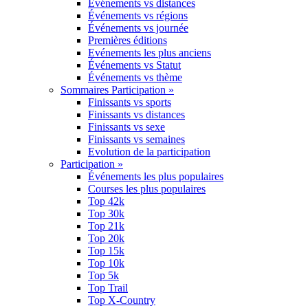
Événements vs distances
Événements vs régions
Événements vs journée
Premières éditions
Evénements les plus anciens
Événements vs Statut
Événements vs thème
Sommaires Participation »
Finissants vs sports
Finissants vs distances
Finissants vs sexe
Finissants vs semaines
Evolution de la participation
Participation »
Événements les plus populaires
Courses les plus populaires
Top 42k
Top 30k
Top 21k
Top 20k
Top 15k
Top 10k
Top 5k
Top Trail
Top X-Country