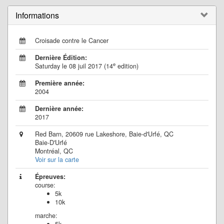
Informations
Croisade contre le Cancer
Dernière Édition:
e
Saturday le 08 juil 2017 (14
edition)
Première année:
2004
Dernière année:
2017
Red Barn, 20609 rue Lakeshore, Baie-d'Urfé, QC
Baie-D'Urfé
Montréal, QC
Voir sur la carte
Épreuves:
course:
5k
10k
marche: