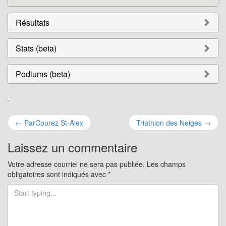
Résultats
Stats (beta)
Podiums (beta)
-
Navigation
←
ParCourez St-Alex
Triathlon des Neiges
→
pour
Laissez un commentaire
les
Votre adresse courriel ne sera pas publiée.
Les champs
obligatoires sont indiqués avec
*
articles