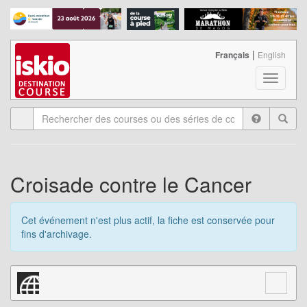
|
Français
English
T
o
g
g
l
e
n
a
Croisade contre le Cancer
v
i
g
Cet événement n'est plus actif, la fiche est conservée pour
a
fins d'archivage.
t
i
o
n