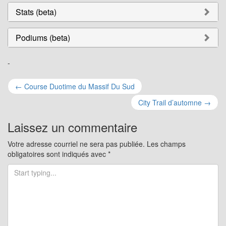
Stats (beta)
Podiums (beta)
-
Navigation
←
Course Duotime du Massif Du Sud
pour
City Trail d’automne
→
les
Laissez un commentaire
articles
Votre adresse courriel ne sera pas publiée.
Les champs
obligatoires sont indiqués avec
*