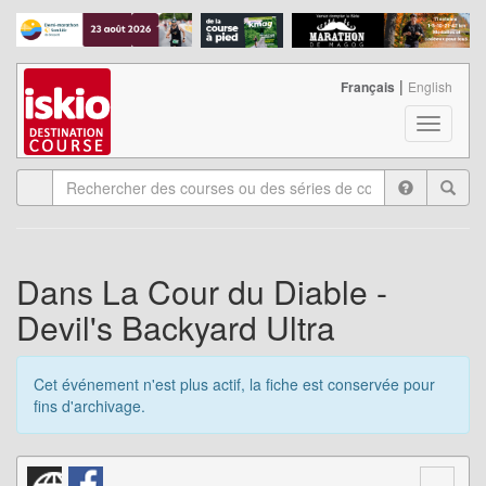
|
Français
English
T
o
g
g
l
e
n
a
Dans La Cour du Diable -
v
Devil's Backyard Ultra
i
g
a
Cet événement n'est plus actif, la fiche est conservée pour
t
fins d'archivage.
i
o
n