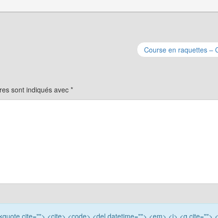
Course en raquettes –
res sont indiqués avec
*
ockquote cite=""> <cite> <code> <del datetime=""> <em> <i> <q cite=""> 