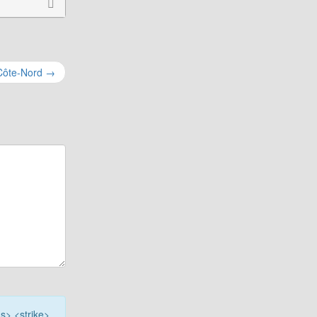
 Côte-Nord
→
<s> <strike>