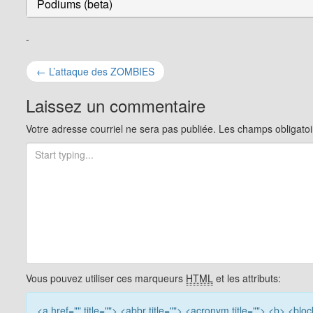
Podiums (beta)
-
Navigation
←
L’attaque des ZOMBIES
pour
Laissez un commentaire
les
Votre adresse courriel ne sera pas publiée.
Les champs obligatoi
articles
Vous pouvez utiliser ces marqueurs
HTML
et les attributs:
<a href="" title=""> <abbr title=""> <acronym title=""> <b> <bl