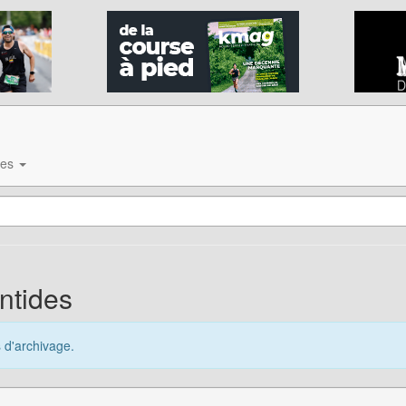
ves
ntides
s d'archivage.