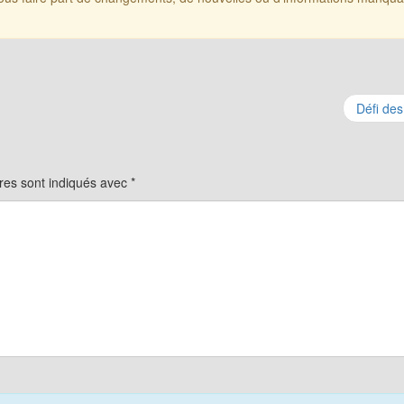
Défi des
res sont indiqués avec
*