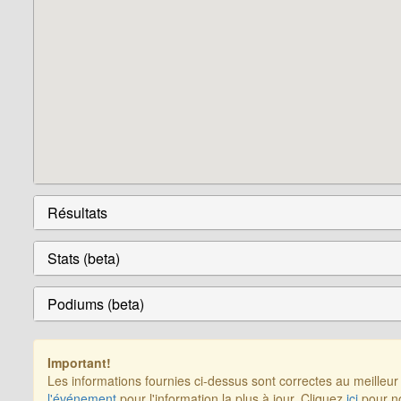
Résultats
Stats (beta)
Podiums (beta)
Important!
Les informations fournies ci-dessus sont correctes au meilleu
l'événement
pour l'information la plus à jour. Cliquez
ici
pour no