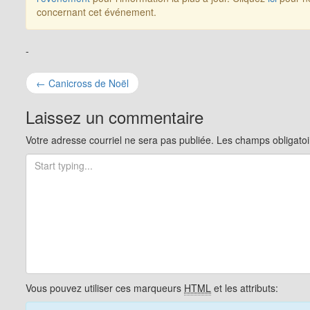
concernant cet événement.
-
Navigation
←
Canicross de Noël
pour
Laissez un commentaire
les
Votre adresse courriel ne sera pas publiée.
Les champs obligatoi
articles
Vous pouvez utiliser ces marqueurs
HTML
et les attributs: