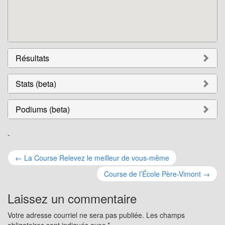
Résultats
Stats (beta)
Podiums (beta)
-
Navigation
←
La Course Relevez le meilleur de vous-même
pour
Course de l’École Père-Vimont
→
les
Laissez un commentaire
articles
Votre adresse courriel ne sera pas publiée.
Les champs