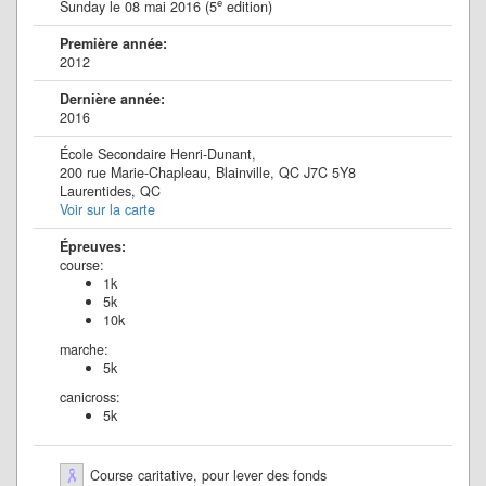
e
Sunday le 08 mai 2016 (5
edition)
Première année:
2012
Dernière année:
2016
École Secondaire Henri-Dunant,
200 rue Marie-Chapleau, Blainville, QC J7C 5Y8
Laurentides, QC
Voir sur la carte
Épreuves:
course:
1k
5k
10k
marche:
5k
canicross:
5k
Course caritative, pour lever des fonds