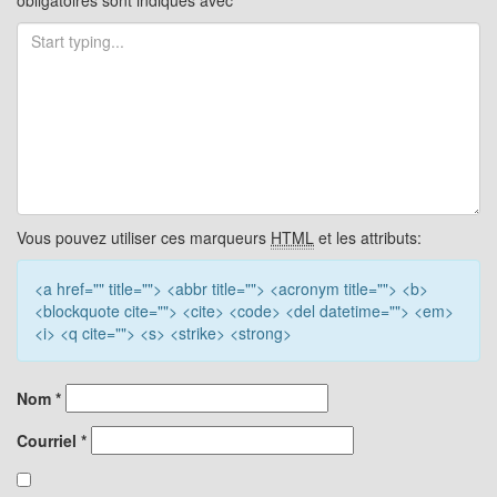
obligatoires sont indiqués avec
*
Vous pouvez utiliser ces marqueurs
HTML
et les attributs:
<a href="" title=""> <abbr title=""> <acronym title=""> <b>
<blockquote cite=""> <cite> <code> <del datetime=""> <em>
<i> <q cite=""> <s> <strike> <strong>
Nom
*
Courriel
*