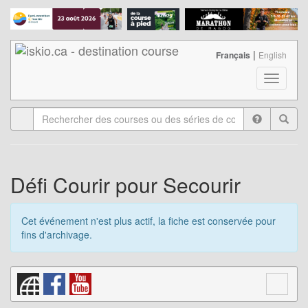
|
Français
English
T
o
g
g
l
e
n
a
Défi Courir pour Secourir
v
i
g
Cet événement n'est plus actif, la fiche est conservée pour
a
fins d'archivage.
t
i
o
n