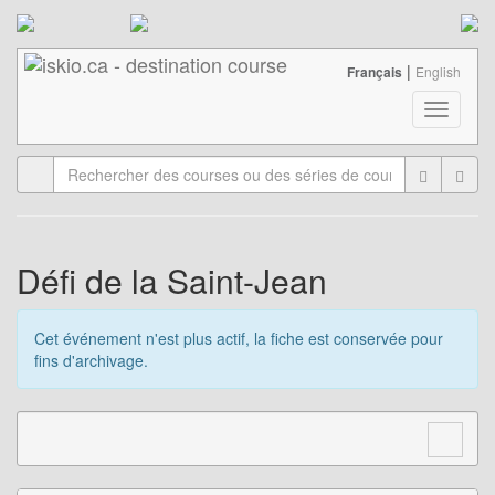
|
Français
English
T
o
g
g
l
e
n
a
Défi de la Saint-Jean
v
i
g
Cet événement n'est plus actif, la fiche est conservée pour
a
fins d'archivage.
t
i
o
n