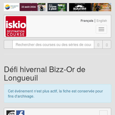
|
Français
English
T
o
g
g
l
e
n
a
Défi hivernal Bizz-Or de
v
Longueuil
i
g
a
Cet événement n'est plus actif, la fiche est conservée pour
t
fins d'archivage.
i
o
n