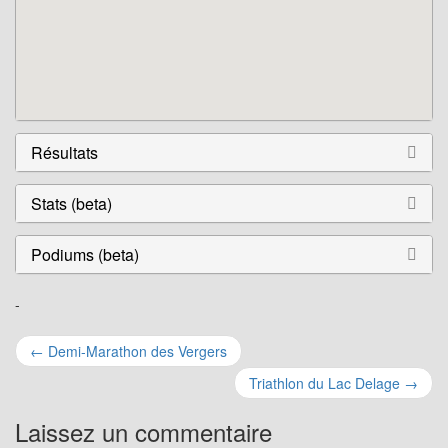
Résultats
Stats (beta)
Podiums (beta)
-
Navigation
←
Demi-Marathon des Vergers
pour
Triathlon du Lac Delage
→
les
Laissez un commentaire