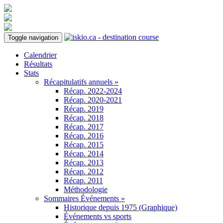
Toggle navigation
Calendrier
Résultats
Stats
Récapitulatifs annuels »
Récap. 2022-2024
Récap. 2020-2021
Récap. 2019
Récap. 2018
Récap. 2017
Récap. 2016
Récap. 2015
Récap. 2014
Récap. 2013
Récap. 2012
Récap. 2011
Méthodologie
Sommaires Événements »
Historique depuis 1975 (Graphique)
Événements vs sports