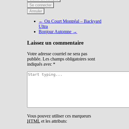
Se connecter
Annuler
Navigation
←
On Court Montréal – Backyard
Ultra
pour
Bonjour Automne
→
les
Laissez un commentaire
articles
Votre adresse courriel ne sera pas
publiée.
Les champs obligatoires sont
indiqués avec
*
Vous pouvez utiliser ces marqueurs
HTML
et les attributs: