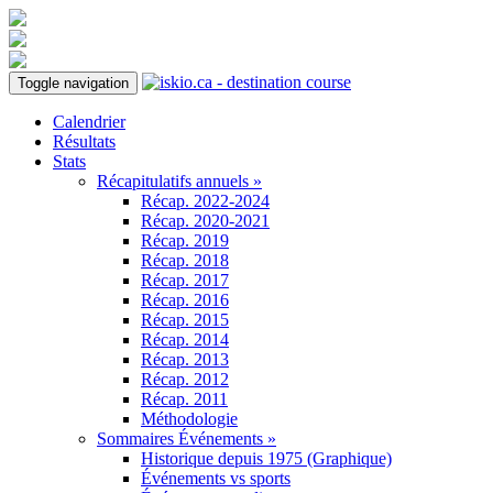
Toggle navigation
Calendrier
Résultats
Stats
Récapitulatifs annuels »
Récap. 2022-2024
Récap. 2020-2021
Récap. 2019
Récap. 2018
Récap. 2017
Récap. 2016
Récap. 2015
Récap. 2014
Récap. 2013
Récap. 2012
Récap. 2011
Méthodologie
Sommaires Événements »
Historique depuis 1975 (Graphique)
Événements vs sports