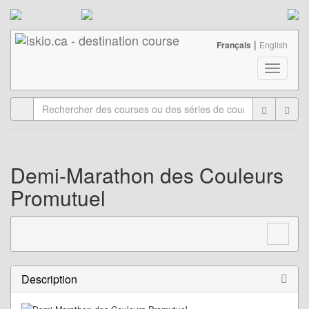
|
Français
English
T
o
g
g
l
e
n
a
Demi-Marathon des Couleurs
v
Promutuel
i
g
a
t
i
o
n
Description