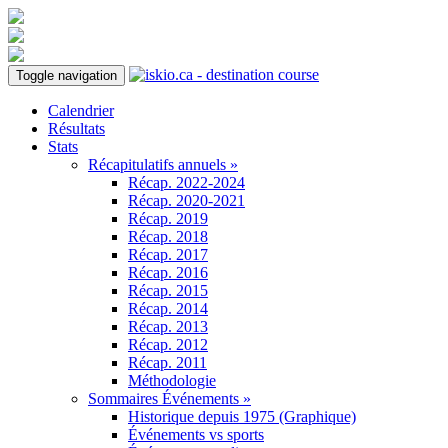
Toggle navigation
Calendrier
Résultats
Stats
Récapitulatifs annuels »
Récap. 2022-2024
Récap. 2020-2021
Récap. 2019
Récap. 2018
Récap. 2017
Récap. 2016
Récap. 2015
Récap. 2014
Récap. 2013
Récap. 2012
Récap. 2011
Méthodologie
Sommaires Événements »
Historique depuis 1975 (Graphique)
Événements vs sports