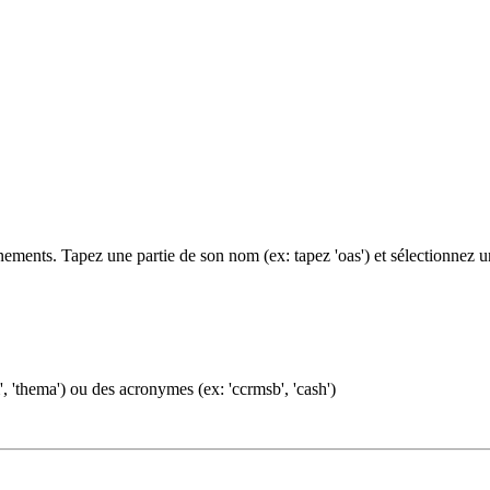
ments. Tapez une partie de son nom (ex: tapez 'oas') et sélectionnez 
, 'thema') ou des acronymes (ex: 'ccrmsb', 'cash')