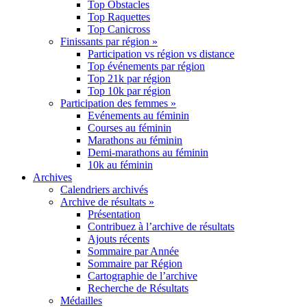
Top Obstacles
Top Raquettes
Top Canicross
Finissants par région »
Participation vs région vs distance
Top événements par région
Top 21k par région
Top 10k par région
Participation des femmes »
Evénements au féminin
Courses au féminin
Marathons au féminin
Demi-marathons au féminin
10k au féminin
Archives
Calendriers archivés
Archive de résultats »
Présentation
Contribuez à l’archive de résultats
Ajouts récents
Sommaire par Année
Sommaire par Région
Cartographie de l’archive
Recherche de Résultats
Médailles