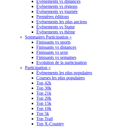
Événements vs distances
Événements vs régions
Événements vs journée
Premières éditions
Evénements les plus anciens
Événements vs Statut
Événements vs thème
Sommaires Participation »
Finissants vs sports
Finissants vs distances
Finissants vs sexe
Finissants vs semaines
Evolution de la participation
Participation »
Événements les plus populaires
Courses les plus populaires
Top 42k
Top 30k
Top 21k
Top 20k
Top 15k
Top 10k
Top 5k
Top Trail
Top X-Country