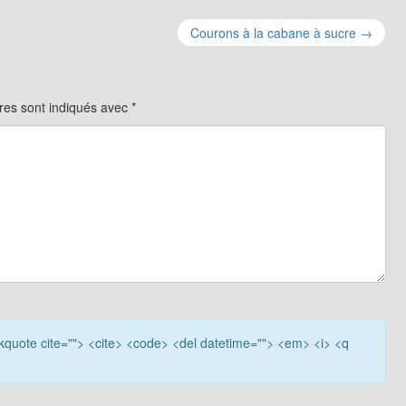
Courons à la cabane à sucre
→
res sont indiqués avec
*
lockquote cite=""> <cite> <code> <del datetime=""> <em> <i> <q