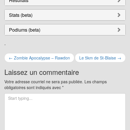
Résultats
Stats (beta)
Podiums (beta)
-
Navigation
←
Zombie Apocalypse – Rawdon
Le 5km de St-Blaise
→
pour
Laissez un commentaire
les
Votre adresse courriel ne sera pas publiée.
Les champs
obligatoires sont indiqués avec
*
articles