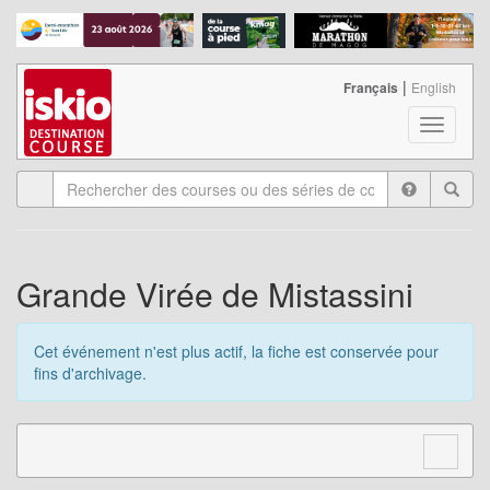
|
Français
English
T
o
g
g
l
e
n
a
Grande Virée de Mistassini
v
i
g
Cet événement n'est plus actif, la fiche est conservée pour
a
fins d'archivage.
t
i
o
n