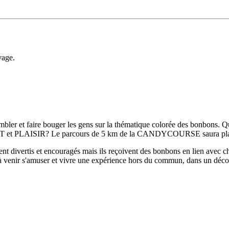
vage.
r et faire bouger les gens sur la thématique colorée des bonbons. Qu
 PLAISIR? Le parcours de 5 km de la CANDYCOURSE saura plaire
ment divertis et encouragés mais ils reçoivent des bonbons en lien av
 à venir s'amuser et vivre une expérience hors du commun, dans un déc