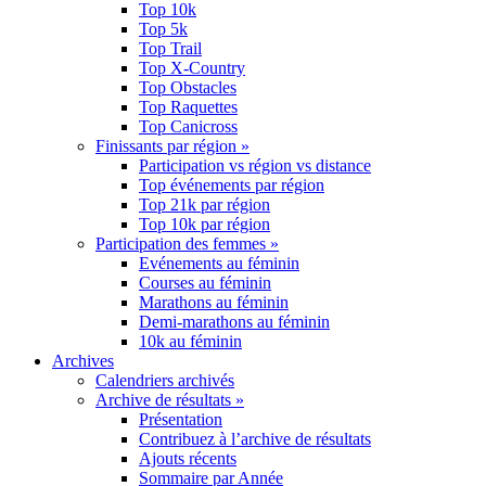
Top 10k
Top 5k
Top Trail
Top X-Country
Top Obstacles
Top Raquettes
Top Canicross
Finissants par région »
Participation vs région vs distance
Top événements par région
Top 21k par région
Top 10k par région
Participation des femmes »
Evénements au féminin
Courses au féminin
Marathons au féminin
Demi-marathons au féminin
10k au féminin
Archives
Calendriers archivés
Archive de résultats »
Présentation
Contribuez à l’archive de résultats
Ajouts récents
Sommaire par Année