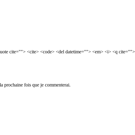
quote cite=""> <cite> <code> <del datetime=""> <em> <i> <q cite="">
 la prochaine fois que je commenterai.