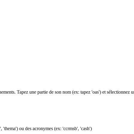
ments. Tapez une partie de son nom (ex: tapez 'oas') et sélectionnez 
, 'thema') ou des acronymes (ex: 'ccrmsb', 'cash')