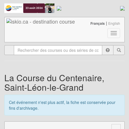
|
Français
English
T
o
g
g
l
e
n
a
La Course du Centenaire,
v
Saint-Léon-le-Grand
i
g
a
Cet événement n'est plus actif, la fiche est conservée pour
t
fins d'archivage.
i
o
n