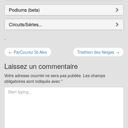
Podiums (beta)
Circuits/Séries...
-
Navigation
←
ParCourez St-Alex
Triathlon des Neiges
→
pour
Laissez un commentaire
les
Votre adresse courriel ne sera pas publiée.
Les champs
obligatoires sont indiqués avec
*
articles