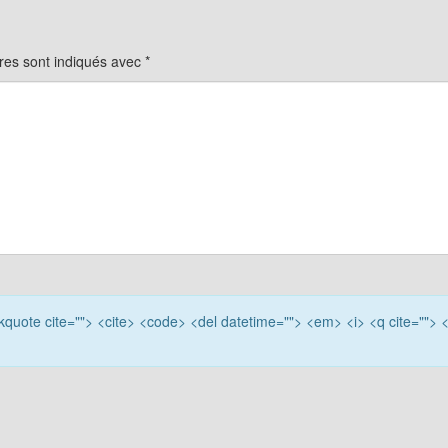
res sont indiqués avec
*
ockquote cite=""> <cite> <code> <del datetime=""> <em> <i> <q cite=""> 