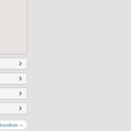
 Grandbois
→