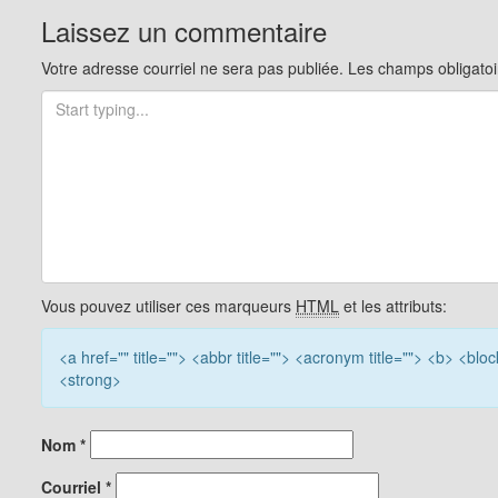
pour
Laissez un commentaire
les
Votre adresse courriel ne sera pas publiée.
Les champs obligatoi
articles
Vous pouvez utiliser ces marqueurs
HTML
et les attributs:
<a href="" title=""> <abbr title=""> <acronym title=""> <b> <bl
<strong>
Nom
*
Courriel
*