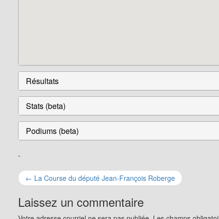
Résultats
Stats (beta)
Podiums (beta)
-
Navigation
←
La Course du député Jean-François Roberge
pour
Laissez un commentaire
les
Votre adresse courriel ne sera pas publiée.
Les champs obligatoi