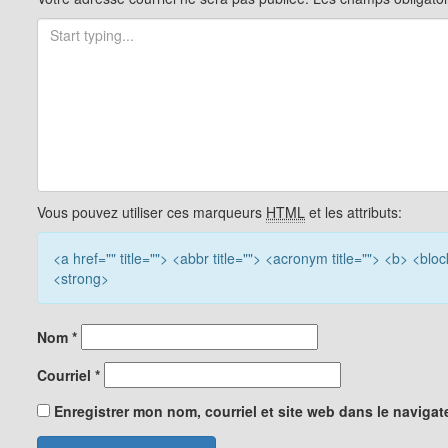
articles
Vous pouvez utiliser ces marqueurs
HTML
et les attributs:
<a href="" title=""> <abbr title=""> <acronym title=""> <b> <bl
<strong>
Nom
*
Courriel
*
Enregistrer mon nom, courriel et site web dans le navigat