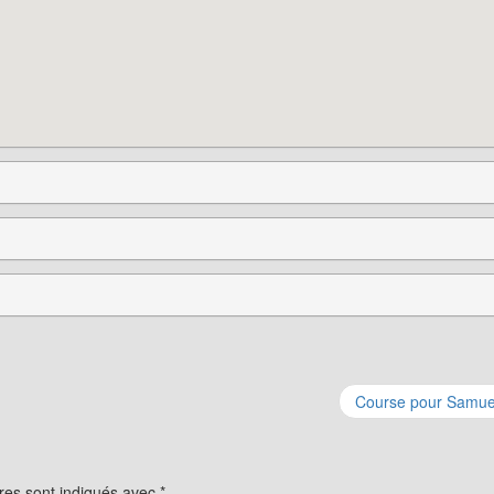
Course pour Samue
res sont indiqués avec
*