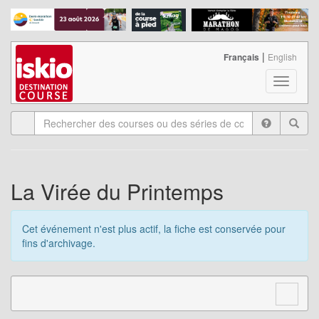
|
Français
English
T
o
g
g
l
e
n
a
La Virée du Printemps
v
i
g
Cet événement n'est plus actif, la fiche est conservée pour
a
fins d'archivage.
t
i
o
n