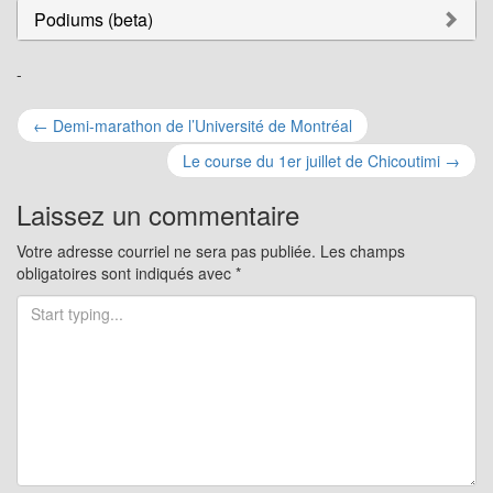
Podiums (beta)
-
Navigation
←
Demi-marathon de l’Université de Montréal
pour
Le course du 1er juillet de Chicoutimi
→
les
Laissez un commentaire
articles
Votre adresse courriel ne sera pas publiée.
Les champs
obligatoires sont indiqués avec
*