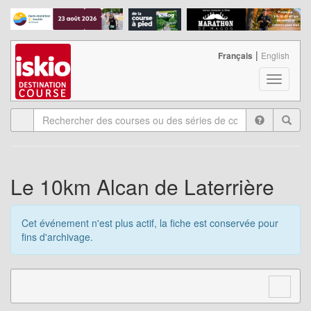
|
Français
English
T
o
g
g
l
e
n
a
Le 10km Alcan de Laterrière
v
i
g
Cet événement n'est plus actif, la fiche est conservée pour
a
fins d'archivage.
t
i
o
n