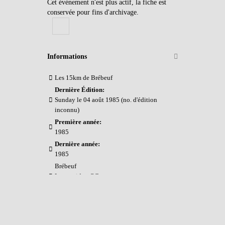
Cet événement n'est plus actif, la fiche est
conservée pour fins d'archivage.
Informations
Les 15km de Brébeuf
Dernière Édition:
Sunday le 04 août 1985 (no. d'édition
inconnu)
Première année:
1985
Dernière année:
1985
Brébeuf
Laurentides, QC
Voir sur la carte
Épreuves:
course:
15k