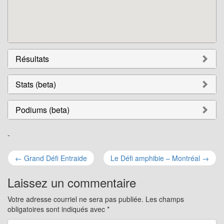
Résultats
Stats (beta)
Podiums (beta)
-
Navigation
←
Grand Défi Entraide
Le Défi amphibie – Montréal
→
pour
Laissez un commentaire
les
Votre adresse courriel ne sera pas publiée.
Les champs
obligatoires sont indiqués avec
*
articles