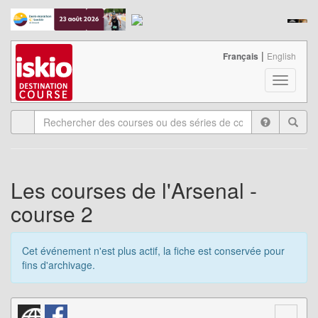
|
Français
English
T
o
g
g
l
e
n
a
Les courses de l'Arsenal -
v
course 2
i
g
a
Cet événement n'est plus actif, la fiche est conservée pour
t
fins d'archivage.
i
o
n