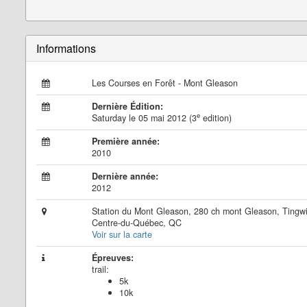
Informations
Les Courses en Forêt - Mont Gleason
Dernière Édition:
e
Saturday le 05 mai 2012 (3
edition)
Première année:
2010
Dernière année:
2012
Station du Mont Gleason, 280 ch mont Gleason, Tingw
Centre-du-Québec, QC
Voir sur la carte
Épreuves:
trail:
5k
10k