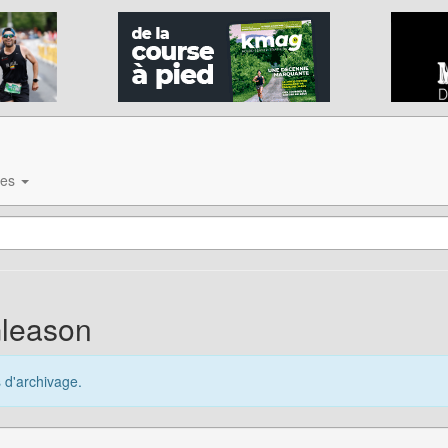
ves
Gleason
s d'archivage.