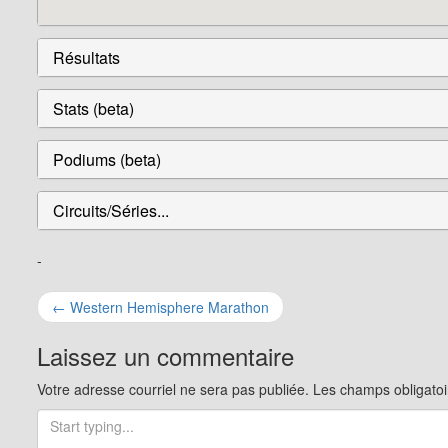
Résultats
Stats (beta)
Podiums (beta)
Circuits/Séries...
-
Navigation
←
Western Hemisphere Marathon
pour
Laissez un commentaire
les
Votre adresse courriel ne sera pas publiée.
Les champs obligatoi
articles