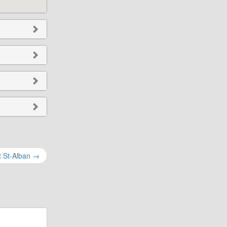
t St-Alban
→