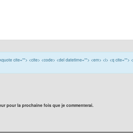
ockquote cite=""> <cite> <code> <del datetime=""> <em> <i> <q cite=""> 
eur pour la prochaine fois que je commenterai.