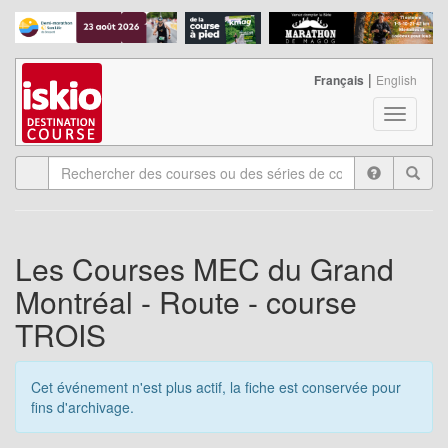
|
Français
English
T
o
g
g
l
e
n
a
Les Courses MEC du Grand
v
Montréal - Route - course
i
g
TROIS
a
t
i
Cet événement n'est plus actif, la fiche est conservée pour
o
fins d'archivage.
n