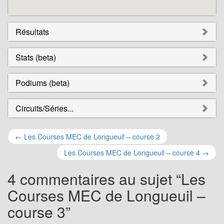
Résultats
Stats (beta)
Podiums (beta)
Circuits/Séries...
Navigation
←
Les Courses MEC de Longueuil – course 2
pour
Les Courses MEC de Longueuil – course 4
→
les
4 commentaires au sujet “
Les
articles
Courses MEC de Longueuil –
course 3
”